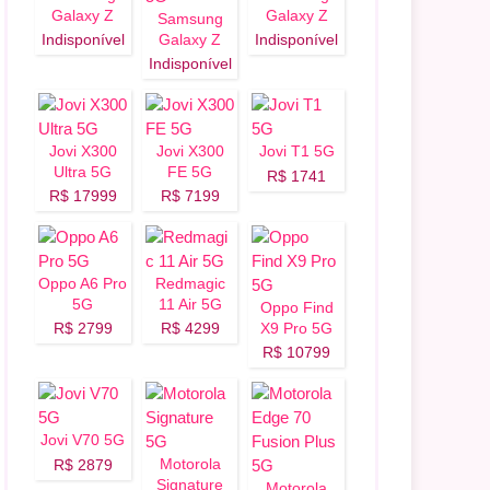
Galaxy Z
Galaxy Z
Samsung
Flip 8 5G
Fold 8 5G
Indisponível
Galaxy Z
Indisponível
Fold 8 Ultra
Indisponível
5G
Jovi X300
Jovi X300
Jovi T1 5G
Ultra 5G
FE 5G
R$ 1741
R$ 17999
R$ 7199
Oppo A6 Pro
Redmagic
5G
11 Air 5G
Oppo Find
R$ 2799
R$ 4299
X9 Pro 5G
R$ 10799
Jovi V70 5G
Motorola
R$ 2879
Signature
Motorola