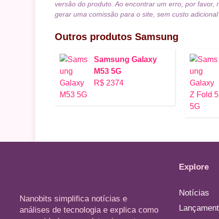
versão do produto. Ao encontrar um erro, por favor, 
gerar uma comissão para o site, sem custo adicional
Outros produtos
Samsung
Samsung Galaxy
M53 5G
R$ 2374
Explore
Notícias
Nanobits simplifica notícias e
Lançament
análises de tecnologia e explica como