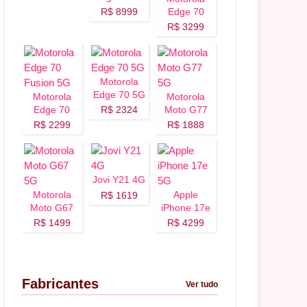
5G
R$ 8999
Edge 70
Fusion Plus
R$ 3299
5G
Motorola
Edge 70 5G
Motorola
Motorola
Edge 70
R$ 2324
Moto G77
Fusion 5G
5G
R$ 2299
R$ 1888
Jovi Y21 4G
Motorola
Apple
R$ 1619
Moto G67
iPhone 17e
5G
5G
R$ 1499
R$ 4299
Fabricantes
Ver tudo