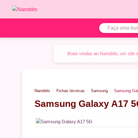
Pular
para
o
conteúdo
Boas vindas ao Nanobits, um site 
Nanobits
Fichas técnicas
Samsung
Samsung Gal
Samsung Galaxy A17 