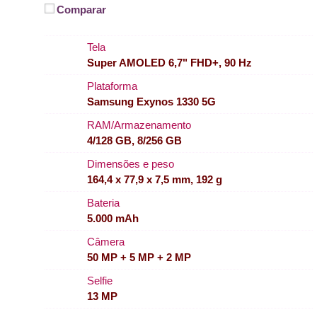
Comparar
Tela
Super AMOLED 6,7" FHD+, 90 Hz
Plataforma
Samsung Exynos 1330 5G
RAM/Armazenamento
4/128 GB, 8/256 GB
Dimensões e peso
164,4 x 77,9 x 7,5 mm, 192 g
Bateria
5.000 mAh
Câmera
50 MP + 5 MP + 2 MP
Selfie
13 MP