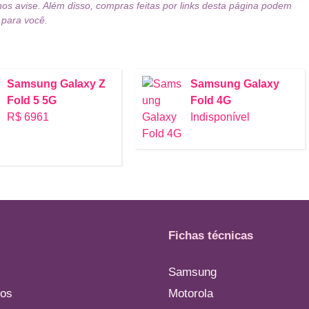
nos avise. Além disso, compras feitas por links desta página podem
 para você.
Samsung Galaxy Z
Samsung Galaxy
Fold 5 5G
Fold 4G
R$ 6961
Indisponível
Fichas técnicas
Samsung
os
Motorola