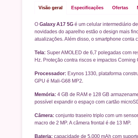
Visão geral
Especificações
Ofertas
O
Galaxy A17 5G
é um celular intermediário 
novidades do aparelho estão o design mais fin
atualizações. Além disso, o smartphone conta 
Tela:
Super AMOLED de 6,7 polegadas com resol
Hz. Proteção contra riscos e impactos Corning G
Processador:
Exynos 1330, plataforma constru
GPU é Mali-G68 MP2.
Memória:
4 GB de RAM e 128 GB armazenamen
possível expandir o espaço com cartão microSD
Câmera:
conjunto traseiro triplo com um senso
macro de 2 MP. A câmera frontal é de 13 MP.
Bateria:
capacidade de 5.000 mAh com suporte