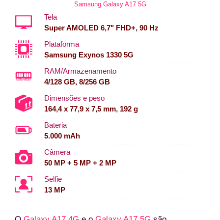
Samsung Galaxy A17 5G
Tela
Super AMOLED 6,7" FHD+, 90 Hz
Plataforma
Samsung Exynos 1330 5G
RAM/Armazenamento
4/128 GB, 8/256 GB
Dimensões e peso
164,4 x 77,9 x 7,5 mm, 192 g
Bateria
5.000 mAh
Câmera
50 MP + 5 MP + 2 MP
Selfie
13 MP
O
Galaxy A17 4G
e o
Galaxy A17 5G
são