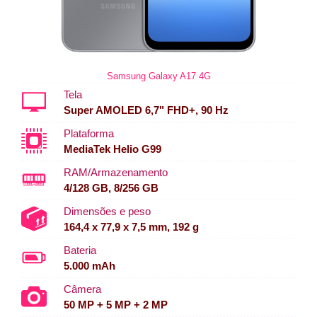
Samsung Galaxy A17 4G
Tela
Super AMOLED 6,7" FHD+, 90 Hz
Plataforma
MediaTek Helio G99
RAM/Armazenamento
4/128 GB, 8/256 GB
Dimensões e peso
164,4 x 77,9 x 7,5 mm, 192 g
Bateria
5.000 mAh
Câmera
50 MP + 5 MP + 2 MP