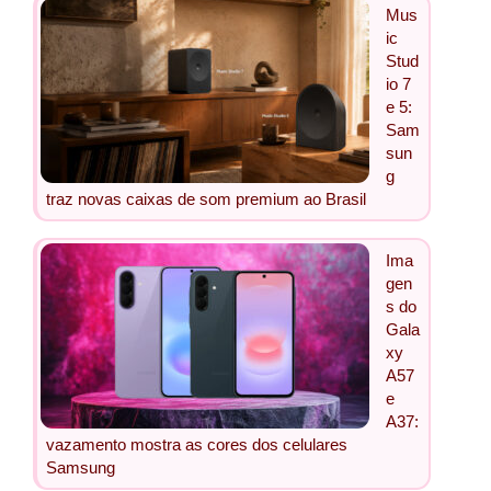
Mus
ic
Stud
io 7
e 5:
Sam
sun
g
traz novas caixas de som premium ao Brasil
Ima
gen
s do
Gala
xy
A57
e
A37:
vazamento mostra as cores dos celulares
Samsung