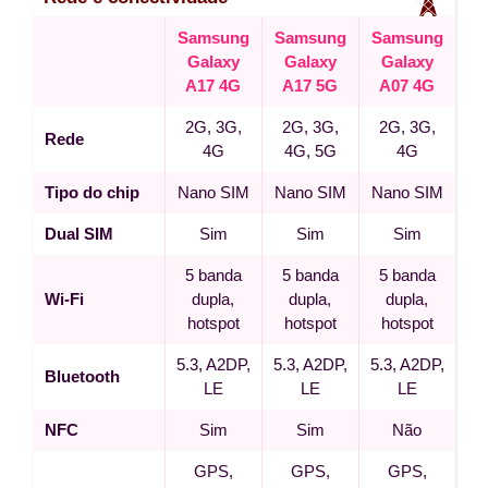
Samsung
Samsung
Samsung
Galaxy
Galaxy
Galaxy
A17 4G
A17 5G
A07 4G
2G, 3G,
2G, 3G,
2G, 3G,
Rede
4G
4G, 5G
4G
Tipo do chip
Nano SIM
Nano SIM
Nano SIM
Dual SIM
Sim
Sim
Sim
5 banda
5 banda
5 banda
Wi-Fi
dupla,
dupla,
dupla,
hotspot
hotspot
hotspot
5.3, A2DP,
5.3, A2DP,
5.3, A2DP,
Bluetooth
LE
LE
LE
NFC
Sim
Sim
Não
GPS,
GPS,
GPS,