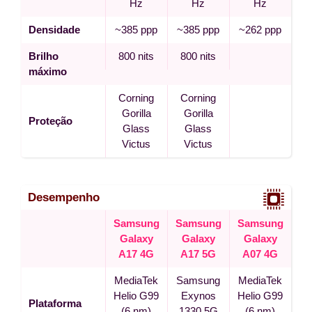
Hz
Hz
Hz
Densidade
~385 ppp
~385 ppp
~262 ppp
Brilho
800 nits
800 nits
máximo
Corning
Corning
Gorilla
Gorilla
Proteção
Glass
Glass
Victus
Victus
Desempenho
Samsung
Samsung
Samsung
Galaxy
Galaxy
Galaxy
A17 4G
A17 5G
A07 4G
MediaTek
Samsung
MediaTek
Helio G99
Exynos
Helio G99
Plataforma
(6 nm)
1330 5G
(6 nm)