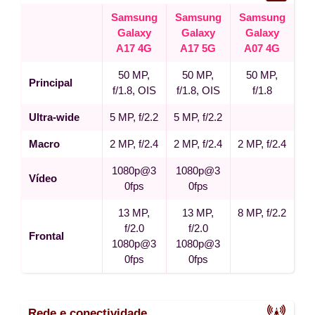
Samsung
Samsung
Samsung
Galaxy
Galaxy
Galaxy
A17 4G
A17 5G
A07 4G
50 MP,
50 MP,
50 MP,
Principal
f/1.8, OIS
f/1.8, OIS
f/1.8
Ultra-wide
5 MP, f/2.2
5 MP, f/2.2
Macro
2 MP, f/2.4
2 MP, f/2.4
2 MP, f/2.4
1080p@3
1080p@3
Vídeo
0fps
0fps
13 MP,
13 MP,
8 MP, f/2.2
f/2.0
f/2.0
Frontal
1080p@3
1080p@3
0fps
0fps
Rede e conectividade