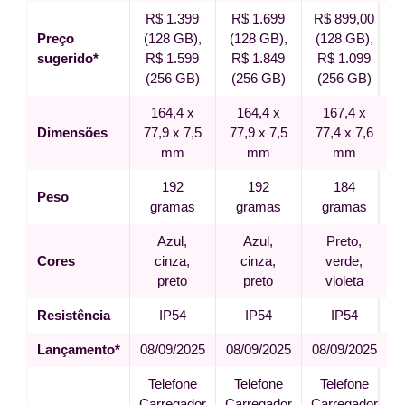
R$ 1.399
R$ 1.699
R$ 899,00
Preço
(128 GB),
(128 GB),
(128 GB),
sugerido*
R$ 1.599
R$ 1.849
R$ 1.099
(256 GB)
(256 GB)
(256 GB)
164,4 x
164,4 x
167,4 x
Dimensões
77,9 x 7,5
77,9 x 7,5
77,4 x 7,6
mm
mm
mm
192
192
184
Peso
gramas
gramas
gramas
Azul,
Azul,
Preto,
Cores
cinza,
cinza,
verde,
preto
preto
violeta
Resistência
IP54
IP54
IP54
Lançamento*
08/09/2025
08/09/2025
08/09/2025
Telefone
Telefone
Telefone
Carregador
Carregador
Carregador