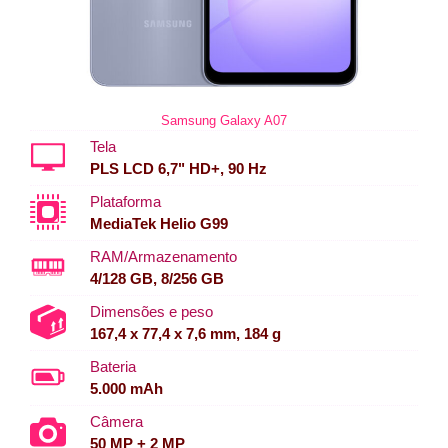
Samsung Galaxy A07
Tela
PLS LCD 6,7" HD+, 90 Hz
Plataforma
MediaTek Helio G99
RAM/Armazenamento
4/128 GB, 8/256 GB
Dimensões e peso
167,4 x 77,4 x 7,6 mm, 184 g
Bateria
5.000 mAh
Câmera
50 MP + 2 MP