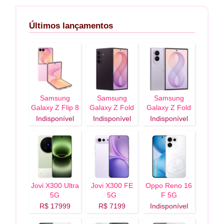
Últimos lançamentos
Samsung
Samsung
Samsung
Galaxy Z Flip 8
Galaxy Z Fold
Galaxy Z Fold
5G
8 Ultra 5G
8 5G
Indisponível
Indisponível
Indisponível
Jovi X300 Ultra
Jovi X300 FE
Oppo Reno 16
5G
5G
F 5G
R$ 17999
R$ 7199
Indisponível