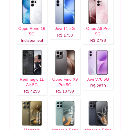
Oppo Reno 16
Jovi T1 5G
Oppo A6 Pro
5G
5G
R$ 1733
Indisponível
R$ 2798
Redmagic 11
Oppo Find X9
Jovi V70 5G
Air 5G
Pro 5G
R$ 2879
R$ 4299
R$ 10799