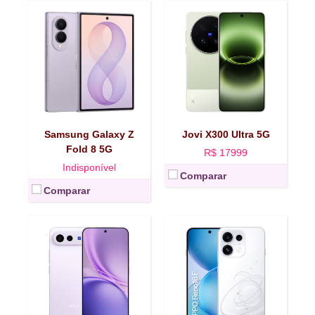
Tela:
AMOLED 6,31" FHD+, 120 Hz
Tela:
AMOLED 6,57" FHD+, 120 Hz
Plataforma:
Snapdragon 8 Gen 5 5G
Plataforma:
Dimensity 7300-Energy 5G
RAM/Armazenamento:
12/256 GB
RAM/Armazenamento:
8/128 
Dimensões e peso:
150,8 x 71,8 x 8 mm, 191 g
Dimensões e peso:
158,2 x 74,5 x 8,6 mm, 197 g
Bateria:
6.500 mAh
Bateria:
7.000 mAh
Câmera:
50 MP + 8 MP + 50 MP
Câmera:
50 MP + 8 MP + 50 MP
Samsung Galaxy Z
Jovi X300 Ultra 5G
Selfie:
50 MP
Selfie:
50 MP
Fold 8 5G
R$ 17999
Ver mais →
Ver mais →
Indisponível
Comparar
Comparar
Tela:
AMOLED 6,32" FHD+, 120 Hz
Tela:
AMOLED 6,77" FHD+, 120 Hz
Plataforma:
Snapdragon 7 Gen 4 5G
Plataforma:
Dimensity 7360 Turbo 5G
RAM/Armazenamento:
8/512 GB
RAM/Armazenamento:
8/256 
Dimensões e peso:
151,2 x 72,4 x 8,4 mm, 188 g
Dimensões e peso:
163,8 x 76,3 x 7,6 mm, 194 g
Bateria:
6.000 mAh
Bateria:
6.500 mAh