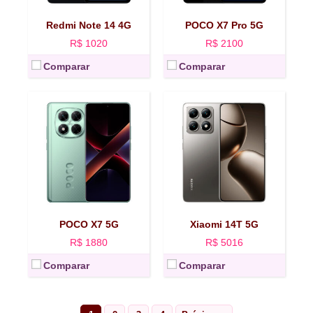
Câmera:
50 MP + 8 MP + 2 MP
Câmera:
50 MP + 50 MP + 12 MP
Selfie:
20 MP
Selfie:
32 MP
Redmi Note 14 4G
POCO X7 Pro 5G
Ver mais →
Ver mais →
R$ 1020
R$ 2100
Comparar
Comparar
POCO X7 5G
Xiaomi 14T 5G
R$ 1880
R$ 5016
Comparar
Comparar