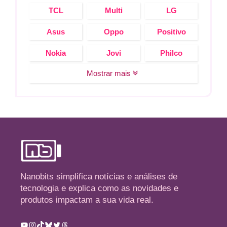
TCL
Multi
LG
Asus
Oppo
Positivo
Nokia
Jovi
Philco
Mostrar mais
Nanobits simplifica notícias e análises de
tecnologia e explica como as novidades e
produtos impactam a sua vida real.
Youtube
Instagram
TikTok
Bluesky
Twitter
Threads