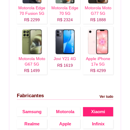
Motorola Edge
Motorola Edge
Motorola Moto
70 Fusion 5G
70 5G
G77 5G
R$ 2299
R$ 2324
R$ 1888
Motorola Moto
Jovi Y21 4G
Apple iPhone
G67 5G
17e 5G
R$ 1619
R$ 1499
R$ 4299
Fabricantes
Ver tudo
Samsung
Motorola
Xiaomi
Realme
Apple
Infinix