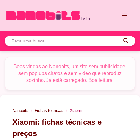
Pular
para
o
conteúdo
Menu
Boas vindas ao Nanobits, um site sem publicidade,
sem pop ups chatos e sem vídeo que reproduz
sozinho. Já está carregado. Boa leitura!
Nanobits
Fichas técnicas
Xiaomi
Xiaomi: fichas técnicas e
preços
Tela:
AMOLED 6,83" FHD+, 120 Hz
Tela:
AMOLED 6,77" FHD+, 120 Hz