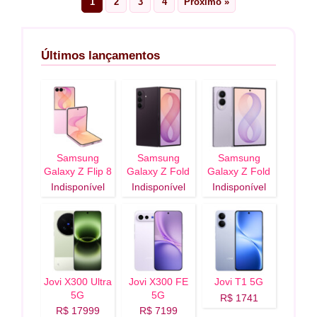
1
2
3
4
Próximo »
Últimos lançamentos
Samsung
Samsung
Samsung
Galaxy Z Flip 8
Galaxy Z Fold
Galaxy Z Fold
5G
8 Ultra 5G
8 5G
Indisponível
Indisponível
Indisponível
Jovi X300 Ultra
Jovi X300 FE
Jovi T1 5G
5G
5G
R$ 1741
R$ 17999
R$ 7199