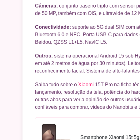
Câmeras:
conjunto traseiro triplo com sensor 
de 50 MP, também com OIS, e ultrawide de 12 
Conectividade:
suporte ao 5G dual SIM com at
Bluetooth 6.0 e NFC. Porta USB-C para dado
Beidou, QZSS L1+L5, NavIC L5.
Outros:
sistema operacional Android 15 sob Hy
em até 2 metros de água por 30 minutos). Leitor
reconhecimento facial. Sistema de alto-falante
Saiba tudo sobre o
Xiaomi
15T Pro na ficha téc
lançamento, resolução da tela, potência do ha
outras abas para ver a opinião de outros usuári
confiáveis para comprar, vídeos do Nanobits e 
Smartphone Xiaomi 15t 5g