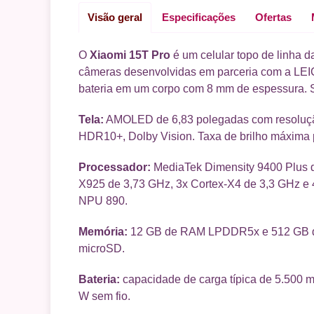
Visão geral
Especificações
Ofertas
O
Xiaomi 15T Pro
é um celular topo de linha 
câmeras desenvolvidas em parceria com a LEIC
bateria em um corpo com 8 mm de espessura. Su
Tela:
AMOLED de 6,83 polegadas com resolução 
HDR10+, Dolby Vision. Taxa de brilho máxima pr
Processador:
MediaTek Dimensity 9400 Plus de
X925 de 3,73 GHz, 3x Cortex-X4 de 3,3 GHz e
NPU 890.
Memória:
12 GB de RAM LPDDR5x e 512 GB de 
microSD.
Bateria:
capacidade de carga típica de 5.500 
W sem fio.