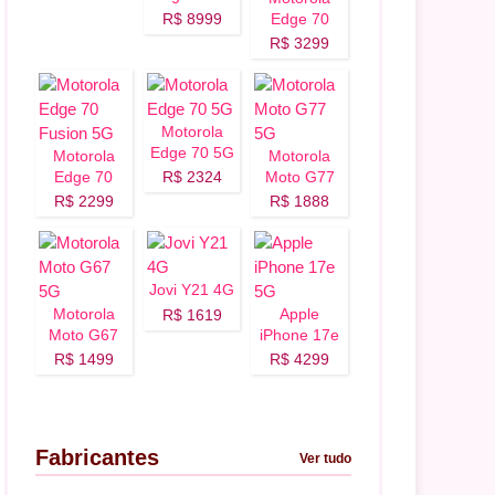
5G
R$ 8999
Edge 70
Fusion Plus
R$ 3299
5G
Motorola
Edge 70 5G
Motorola
Motorola
Edge 70
R$ 2324
Moto G77
Fusion 5G
5G
R$ 2299
R$ 1888
Jovi Y21 4G
Motorola
Apple
R$ 1619
Moto G67
iPhone 17e
5G
5G
R$ 1499
R$ 4299
Fabricantes
Ver tudo