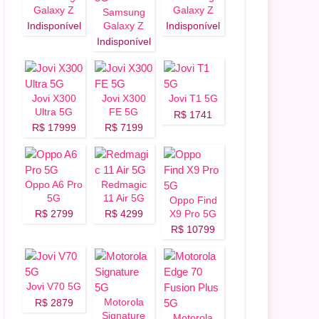
Galaxy Z
Galaxy Z
Samsung
Flip 8 5G
Fold 8 5G
Indisponível
Galaxy Z
Indisponível
Fold 8 Ultra
Indisponível
5G
Jovi X300
Jovi X300
Jovi T1 5G
Ultra 5G
FE 5G
R$ 1741
R$ 17999
R$ 7199
Oppo A6 Pro
Redmagic
5G
11 Air 5G
Oppo Find
R$ 2799
R$ 4299
X9 Pro 5G
R$ 10799
Jovi V70 5G
Motorola
R$ 2879
Signature
Motorola