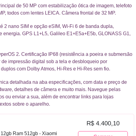
principal de 50 MP com estabilização ótica de imagem, telefoto
MP, todos com lentes LEICA. Câmera frontal de 32 MP.
é 2 nano SIM e opção eSIM, Wi-Fi 6 de banda dupla,
s e energia. GPS L1+L5, Galileo E1+E5a+E5b, GLONASS G1,
perOS 2. Certificação IP68 (resistência a poeira e submersão
 de impressão digital sob a tela e desbloqueio por
s duplos com Dolby Atmos, Hi-Res e Hi-Res sem fio.
nica detalhada na aba especificações, com data e preço de
rdware, detalhes de câmera e muito mais. Navegue pelas
os ou enviar a sua, além de encontrar links para lojas
textos sobre o aparelho.
R$ 4.400,10
 12gb Ram 512gb - Xiaomi