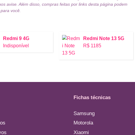
nos avise. Além disso, compras feitas por links desta página podem
 para você.
Redmi 9 4G
Redmi Note 13 5G
Indisponível
R$ 1185
Fichas técnicas
Samsung
os
Motorola
vos
Xiaomi