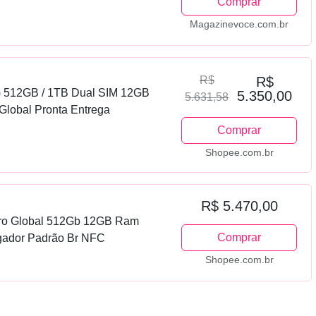
Comprar
Magazinevoce.com.br
R$
R$
G 512GB / 1TB Dual SIM 12GB
5.350,00
5.631,58
Global Pronta Entrega
Comprar
Shopee.com.br
R$ 5.470,00
ro Global 512Gb 12GB Ram
Comprar
egador Padrão Br NFC
Shopee.com.br