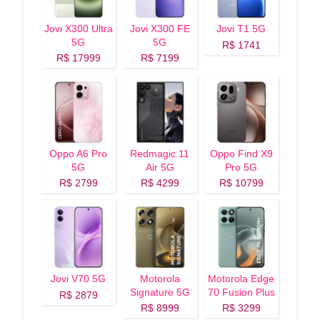
Jovi X300 Ultra
Jovi X300 FE
Jovi T1 5G
5G
5G
R$ 1741
R$ 17999
R$ 7199
Oppo A6 Pro
Redmagic 11
Oppo Find X9
5G
Air 5G
Pro 5G
R$ 2799
R$ 4299
R$ 10799
Jovi V70 5G
Motorola
Motorola Edge
Signature 5G
70 Fusion Plus
R$ 2879
5G
R$ 8999
R$ 3299