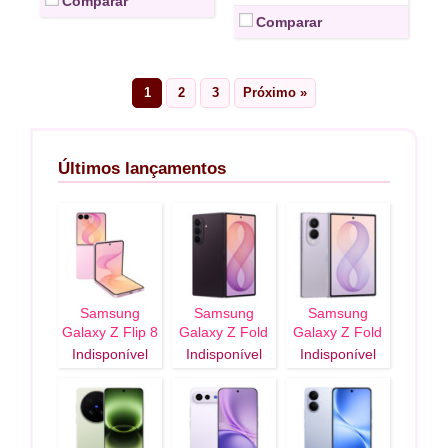
Comparar
Comparar
1
2
3
Próximo »
Últimos lançamentos
Samsung
Samsung
Samsung
Galaxy Z Flip 8
Galaxy Z Fold
Galaxy Z Fold
5G
8 Ultra 5G
8 5G
Indisponível
Indisponível
Indisponível