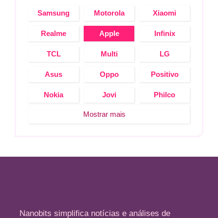
Samsung
Motorola
Xiaomi
Realme
Apple
Infinix
TCL
Multi
LG
Asus
Oppo
Positivo
Nokia
Jovi
Philco
Mostrar mais
Nanobits simplifica notícias e análises de