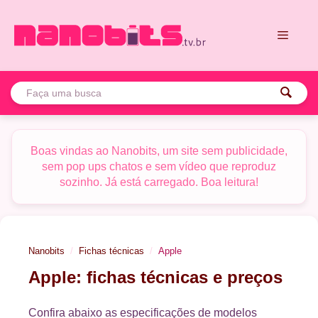
Pular
para
o
conteúdo
Menu
Boas vindas ao Nanobits, um site sem publicidade,
sem pop ups chatos e sem vídeo que reproduz
sozinho. Já está carregado. Boa leitura!
Nanobits
Fichas técnicas
Apple
Apple: fichas técnicas e preços
Tela:
Super Retina XDR OLED 6,1" FHD+
Tela:
OLED 11" 120Hz
Plataforma:
Apple A19 5G
Plataforma:
Apple M5
Confira abaixo as especificações de modelos
RAM/Armazenamento:
8/256 GB, 8/512 GB
RAM/Armazenamento:
12/256 