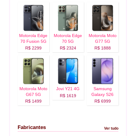
Motorola Edge
Motorola Edge
Motorola Moto
70 Fusion 5G
70 5G
G77 5G
R$ 2299
R$ 2324
R$ 1888
Motorola Moto
Jovi Y21 4G
Samsung
G67 5G
Galaxy S26
R$ 1619
Plus 5G
R$ 1499
R$ 6999
Fabricantes
Ver tudo