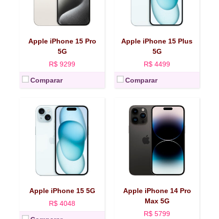
RAM/Armazenamento:
6/128 GB, 6/256 GB, 6/512 GB
Dimensões e peso:
160,7 x 77,6 x 7,9 mm, 240 g
Dimensões e peso:
147,6 x 71,6 x 7,8 mm, 171 g
Bateria:
4.323 mAh
Bateria:
3.349 mAh
Câmera:
48 MP + 12 MP + 12 MP
Câmera:
48 MP + 12 MP
Selfie:
12 MP
Apple iPhone 15 Pro
Apple iPhone 15 Plus
Selfie:
12 MP
Ver mais →
5G
5G
Ver mais →
R$ 9299
R$ 4499
Comparar
Comparar
Apple iPhone 15 5G
Apple iPhone 14 Pro
Max 5G
R$ 4048
R$ 5799