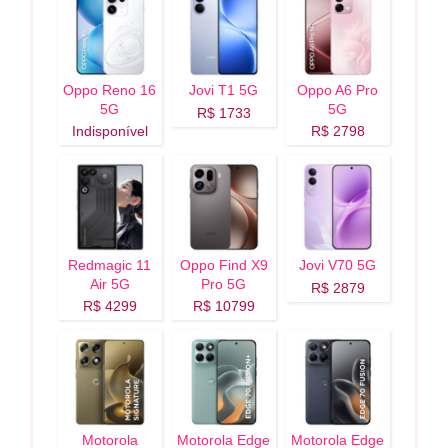
Oppo Reno 16
Jovi T1 5G
Oppo A6 Pro
5G
5G
R$ 1733
Indisponível
R$ 2798
Redmagic 11
Oppo Find X9
Jovi V70 5G
Air 5G
Pro 5G
R$ 2879
R$ 4299
R$ 10799
Motorola
Motorola Edge
Motorola Edge