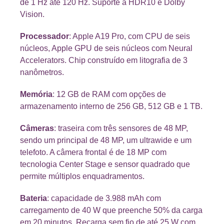
de 1 Hz até 120 Hz. Suporte a HDR10 e Dolby
Vision.
Processador
: Apple A19 Pro, com CPU de seis
núcleos, Apple GPU de seis núcleos com Neural
Accelerators. Chip construído em litografia de 3
nanômetros.
Memória
: 12 GB de RAM com opções de
armazenamento interno de 256 GB, 512 GB e 1 TB.
Câmeras
: traseira com três sensores de 48 MP,
sendo um principal de 48 MP, um ultrawide e um
telefoto. A câmera frontal é de 18 MP com
tecnologia Center Stage e sensor quadrado que
permite múltiplos enquadramentos.
Bateria
: capacidade de 3.988 mAh com
carregamento de 40 W que preenche 50% da carga
em 20 minutos. Recarga sem fio de até 25 W com