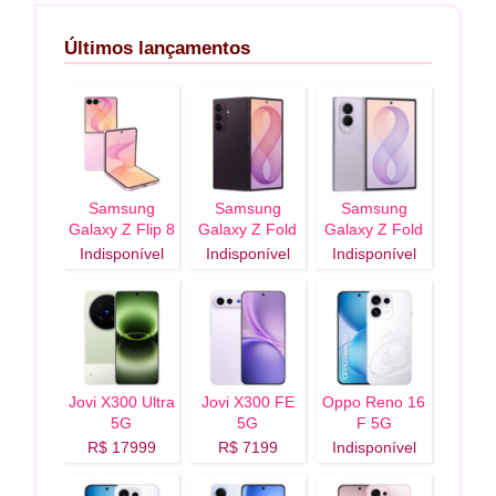
Últimos lançamentos
Samsung
Samsung
Samsung
Galaxy Z Flip 8
Galaxy Z Fold
Galaxy Z Fold
5G
8 Ultra 5G
8 5G
Indisponível
Indisponível
Indisponível
Jovi X300 Ultra
Jovi X300 FE
Oppo Reno 16
5G
5G
F 5G
R$ 17999
R$ 7199
Indisponível