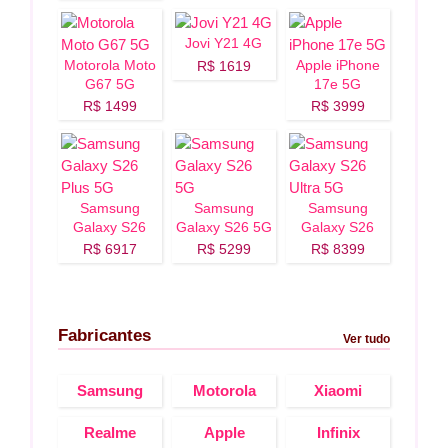
Jovi Y21 4G
Motorola Moto
Apple iPhone
R$ 1619
G67 5G
17e 5G
R$ 1499
R$ 3999
Samsung
Samsung
Samsung
Galaxy S26
Galaxy S26 5G
Galaxy S26
Plus 5G
Ultra 5G
R$ 6917
R$ 5299
R$ 8399
Fabricantes
Ver tudo
Samsung
Motorola
Xiaomi
Realme
Apple
Infinix