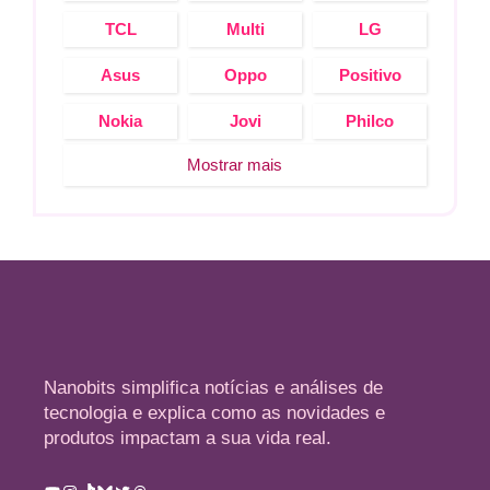
TCL
Multi
LG
Asus
Oppo
Positivo
Nokia
Jovi
Philco
Mostrar mais
Nanobits simplifica notícias e análises de
tecnologia e explica como as novidades e
produtos impactam a sua vida real.
Youtube
Instagram
TikTok
Bluesky
Twitter
Threads