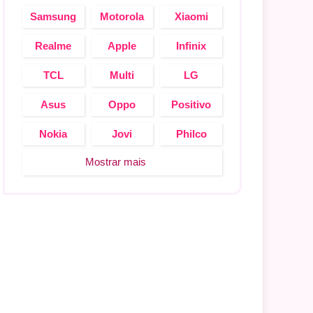
Samsung
Motorola
Xiaomi
Realme
Apple
Infinix
monyOS 2.0
TCL
Multi
LG
Asus
Oppo
Positivo
28 GB, 8/256 GB, 8/512 GB, 8/1024 GB
x 214,9 x 6,1 mm, 616 g
Nokia
Jovi
Philco
Mostrar mais
dOS 18