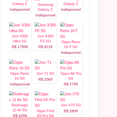
Galaxy Z
Galaxy Z
Samsung
Flip 8 5G
Fold 8 5G
Indisponível
Galaxy Z
Indisponível
Fold 8 Ultra
Indisponível
5G
Jovi X300
Jovi X300
Ultra 5G
FE 5G
Oppo Reno
R$ 17999
R$ 8218
16 F 5G
Indisponível
B, 16/2048 GB
256 GB, 12/512 GB, 16/1048 GB, 16/2048 GB
Oppo Reno
Jovi T1 5G
Oppo A6 Pro
16 5G
5G
dOS 26
R$ 2069
Indisponível
R$ 2799
512 GB
Redmagic
Jovi V70 5G
11 Air 5G
Oppo Find
R$ 2899
oid 16
R$ 4299
X9 Pro 5G