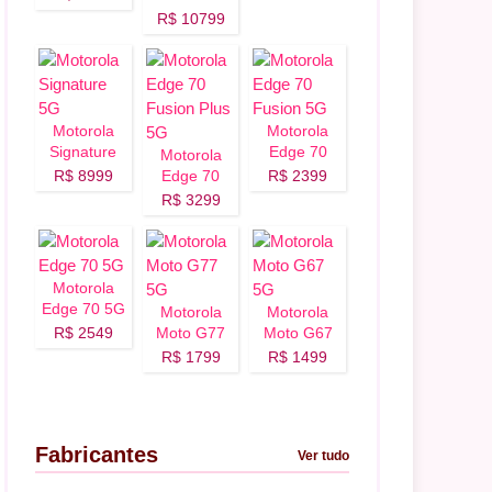
R$ 10799
Motorola
Motorola
Signature
Edge 70
Motorola
5G
Fusion 5G
R$ 8999
Edge 70
R$ 2399
Fusion Plus
R$ 3299
5G
28 GB, 8/256 GB
Motorola
Edge 70 5G
Motorola
Motorola
R$ 2549
Moto G77
Moto G67
oid 15
5G
5G
R$ 1799
R$ 1499
Fabricantes
Ver tudo
28 GB, 6/128 GB
GB