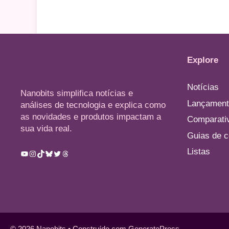
Explore
Notícias
Nanobits simplifica notícias e
Lançament
análises de tecnologia e explica como
as novidades e produtos impactam a
Comparati
sua vida real.
Guias de 
Listas
Youtube
Instagram
TikTok
Bluesky
Twitter
Threads
© 2026 Nanobits
• Construído com
GeneratePress