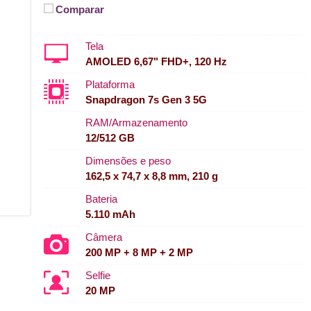
Comparar
Tela
AMOLED 6,67" FHD+, 120 Hz
Plataforma
Snapdragon 7s Gen 3 5G
RAM/Armazenamento
12/512 GB
Dimensões e peso
162,5 x 74,7 x 8,8 mm, 210 g
Bateria
5.110 mAh
Câmera
200 MP + 8 MP + 2 MP
Selfie
20 MP