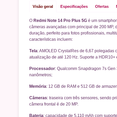
Visão geral
Especificações
Ofertas
O
Redmi Note 14 Pro Plus 5G
é um smartphon
câmeras avançadas com principal de 200 MP, d
duração, perfeito para fotos profissionais, mult
características incluem:
Tela
: AMOLED CrystalRes de 6,67 polegadas c
atualização de até 120 Hz. Suporte a HDR10+ 
Processador
: Qualcomm Snapdragon 7s Gen 3,
nanômetros;
Memória
: 12 GB de RAM e 512 GB de armazen
Câmeras
: traseira com três sensores, sendo p
câmera frontal é de 20 MP.
Bateria
: capacidade de 5.110 mAh com suporte