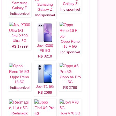
Samsung
Galaxy Z
Samsung
Galaxy Z
Fold 8 5G
Galaxy Z
Indisponível
Flip 8 5G
Indisponível
Fold 8 Ultra
Indisponível
5G
Jovi X300
Ultra 5G
Oppo Reno
Jovi X300
R$ 17999
16 F 5G
FE 5G
Indisponível
R$ 8218
Oppo Reno
Oppo A6 Pro
16 5G
5G
Jovi T1 5G
Indisponível
R$ 2799
R$ 2069
Redmagic
Jovi V70 5G