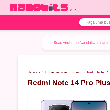
Pular
para
o
conteúdo
Boas vindas ao Nanobits, um site 
Nanobits
Fichas técnicas
Xiaomi
Redmi Note 14 
Redmi Note 14 Pro Plu