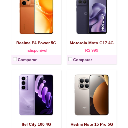
Tela:
IPS LCD 6,75" HD+, 90 Hz
Tela:
AMOLED 6,83" FHD+ 120 Hz
Plataforma:
Unisoc T7250
Plataforma:
Dimensity 7400 Ultra
RAM/Armazenamento:
8/256 GB
RAM/Armazenamento:
8/512 
Dimensões e peso:
167,7 x 77,5 x 7,7 mm, 185 g
Dimensões e peso:
163,6 x 78,1 x 8 mm, 210 g
Bateria:
5.200 mAh
Bateria:
6.580 mAh
Câmera:
13 MP
Câmera:
200 MP + 8 MP
Selfie:
8 MP
Selfie:
20 MP
Realme P4 Power 5G
Motorola Moto G17 4G
Ver mais →
Ver mais →
Indisponível
R$ 999
Comparar
Comparar
Tela:
AMOLED 6,77", FHD+, 120 Hz
Tela:
AMOLED 6,77" FHD+, 120 Hz
Plataforma:
Snapdragon 6 Gen 3
Plataforma:
Helio G100 Ultra
RAM/Armazenamento:
8/256 GB, 8/512 GB
RAM/Armazenamento:
8/256 
Dimensões e peso:
164 x 75,4 x 7,4 mm, 178 g
Dimensões e peso:
164 x 75,4 x 7,9 mm, 184 g
Bateria:
5.520 mAh
Bateria:
6.000 mAh
Câmera:
108 MP + 8 MP
Câmera:
108 MP
Selfie:
20 MP
Selfie:
20 MP
Itel City 100 4G
Redmi Note 15 Pro 5G
Ver mais →
Ver mais →