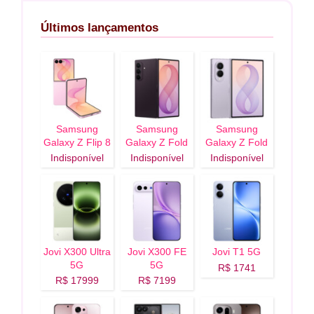
Últimos lançamentos
Samsung
Samsung
Samsung
Galaxy Z Flip 8
Galaxy Z Fold
Galaxy Z Fold
5G
8 Ultra 5G
8 5G
Indisponível
Indisponível
Indisponível
Jovi X300 Ultra
Jovi X300 FE
Jovi T1 5G
5G
5G
R$ 1741
R$ 17999
R$ 7199