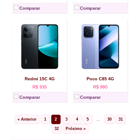
Comparar
Comparar
Redmi 15C 4G
Poco C85 4G
R$ 935
R$ 980
Comparar
Comparar
« Anterior
1
2
3
4
5
…
30
31
32
Próximo »