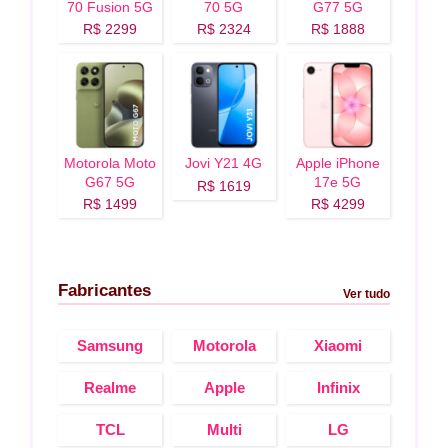
70 Fusion 5G
70 5G
G77 5G
R$ 2299
R$ 2324
R$ 1888
Motorola Moto
Jovi Y21 4G
Apple iPhone
G67 5G
17e 5G
R$ 1619
R$ 1499
R$ 4299
Fabricantes
Ver tudo
Samsung
Motorola
Xiaomi
Realme
Apple
Infinix
TCL
Multi
LG