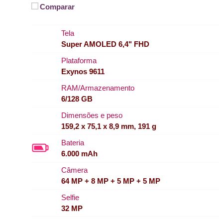
Comparar
Tela
Super AMOLED 6,4" FHD
Plataforma
Exynos 9611
RAM/Armazenamento
6/128 GB
Dimensões e peso
159,2 x 75,1 x 8,9 mm, 191 g
Bateria
6.000 mAh
Câmera
64 MP + 8 MP + 5 MP + 5 MP
Selfie
32 MP