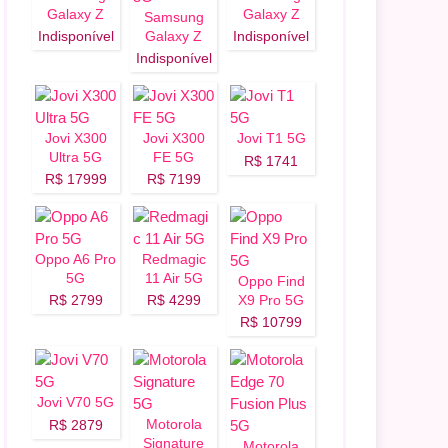
Galaxy Z
Galaxy Z
Samsung
Flip 8 5G
Fold 8 5G
Indisponível
Galaxy Z
Indisponível
Fold 8 Ultra
Indisponível
5G
Jovi X300
Jovi X300
Jovi T1 5G
Ultra 5G
FE 5G
R$ 1741
R$ 17999
R$ 7199
Oppo A6 Pro
Redmagic
5G
11 Air 5G
Oppo Find
R$ 2799
R$ 4299
X9 Pro 5G
R$ 10799
Jovi V70 5G
Motorola
R$ 2879
Signature
Motorola