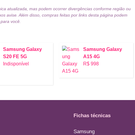
nica atualizada, mas podem ocorrer divergências conforme região ou
nos avise. Além disso, compras feitas por links desta página podem
 para você.
Samsung Galaxy
Samsung Galaxy
S20 FE 5G
A15 4G
Indisponível
R$ 998
Fichas técnicas
Samsung