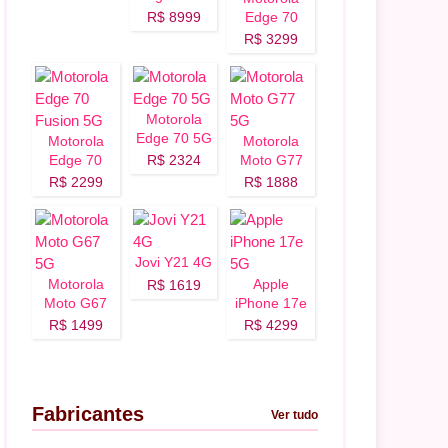
5G
R$ 8999
Edge 70
Fusion Plus
R$ 3299
5G
Motorola
Edge 70 5G
Motorola
Motorola
Edge 70
R$ 2324
Moto G77
Fusion 5G
5G
R$ 2299
R$ 1888
Jovi Y21 4G
Motorola
Apple
R$ 1619
Moto G67
iPhone 17e
5G
5G
R$ 1499
R$ 4299
Fabricantes
Ver tudo