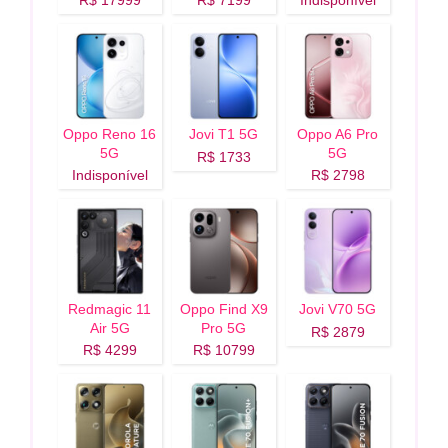
Oppo Reno 16
Jovi T1 5G
Oppo A6 Pro
5G
5G
R$ 1733
Indisponível
R$ 2798
Redmagic 11
Oppo Find X9
Jovi V70 5G
Air 5G
Pro 5G
R$ 2879
R$ 4299
R$ 10799