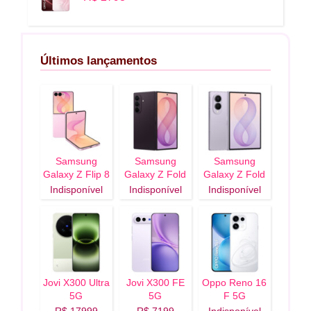
Últimos lançamentos
Samsung
Samsung
Samsung
Galaxy Z Flip 8
Galaxy Z Fold
Galaxy Z Fold
5G
8 Ultra 5G
8 5G
Indisponível
Indisponível
Indisponível
Jovi X300 Ultra
Jovi X300 FE
Oppo Reno 16
5G
5G
F 5G
R$ 17999
R$ 7199
Indisponível