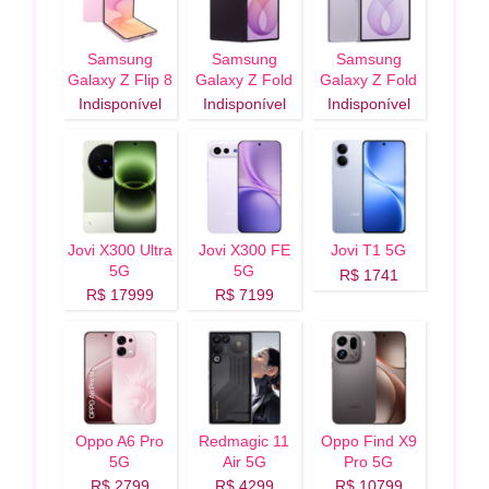
Samsung
Samsung
Samsung
Galaxy Z Flip 8
Galaxy Z Fold
Galaxy Z Fold
5G
8 Ultra 5G
8 5G
Indisponível
Indisponível
Indisponível
Jovi X300 Ultra
Jovi X300 FE
Jovi T1 5G
5G
5G
R$ 1741
R$ 17999
R$ 7199
Oppo A6 Pro
Redmagic 11
Oppo Find X9
5G
Air 5G
Pro 5G
R$ 2799
R$ 4299
R$ 10799