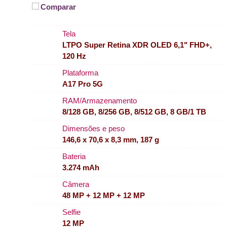
Comparar
Tela
LTPO Super Retina XDR OLED 6,1" FHD+,
120 Hz
Plataforma
A17 Pro 5G
RAM/Armazenamento
8/128 GB, 8/256 GB, 8/512 GB, 8 GB/1 TB
Dimensões e peso
146,6 x 70,6 x 8,3 mm, 187 g
Bateria
3.274 mAh
Câmera
48 MP + 12 MP + 12 MP
Selfie
12 MP