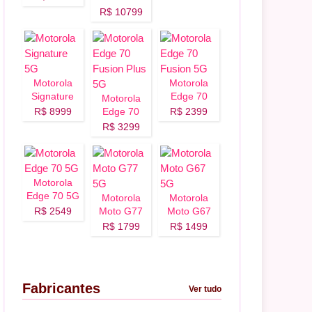
R$ 10799
Motorola
Motorola
Signature
Edge 70
Motorola
5G
Fusion 5G
R$ 8999
Edge 70
R$ 2399
Fusion Plus
R$ 3299
5G
Motorola
Edge 70 5G
Motorola
Motorola
R$ 2549
Moto G77
Moto G67
5G
5G
R$ 1799
R$ 1499
Fabricantes
Ver tudo