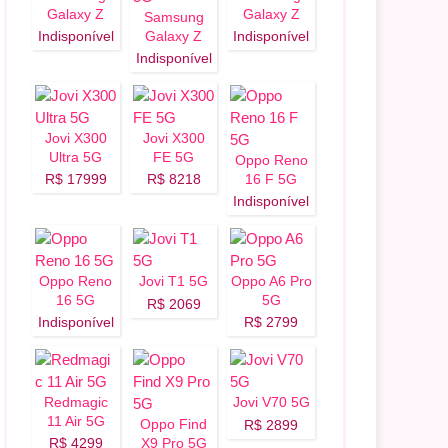
Galaxy Z
Galaxy Z
Samsung
Flip 8 5G
Fold 8 5G
Indisponível
Galaxy Z
Indisponível
Fold 8 Ultra
Indisponível
5G
Jovi X300
Jovi X300
Ultra 5G
FE 5G
Oppo Reno
R$ 17999
R$ 8218
16 F 5G
Indisponível
Oppo Reno
Jovi T1 5G
Oppo A6 Pro
16 5G
5G
R$ 2069
Indisponível
R$ 2799
Redmagic
Jovi V70 5G
11 Air 5G
Oppo Find
R$ 2899
R$ 4299
X9 Pro 5G