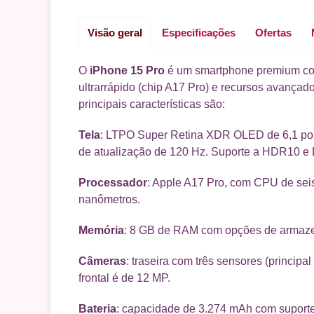
Visão geral
Especificações
Ofertas
O
iPhone 15 Pro
é um smartphone premium com
ultrarrápido (chip A17 Pro) e recursos avanç
principais características são:
Tela
: LTPO Super Retina XDR OLED de 6,1 pol
de atualização de 120 Hz. Suporte a HDR10 e 
Processador
: Apple A17 Pro, com CPU de seis
nanômetros.
Memória
: 8 GB de RAM com opções de armaze
Câmeras
: traseira com três sensores (princip
frontal é de 12 MP.
Bateria
: capacidade de 3.274 mAh com suporte