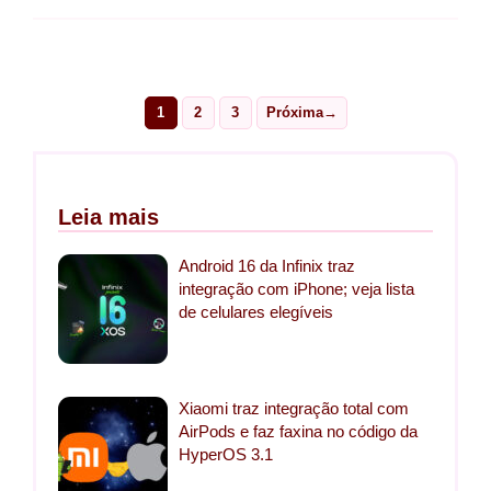
1
2
3
Próxima
→
Page
Page
Page
Leia mais
Android 16 da Infinix traz
integração com iPhone; veja lista
de celulares elegíveis
Xiaomi traz integração total com
AirPods e faz faxina no código da
HyperOS 3.1