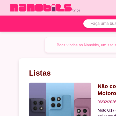
Pular
para
o
conteúdo
Boas vindas ao Nanobits, um site 
Listas
Não co
Motoro
06/02/202
Moto G17 
celulares