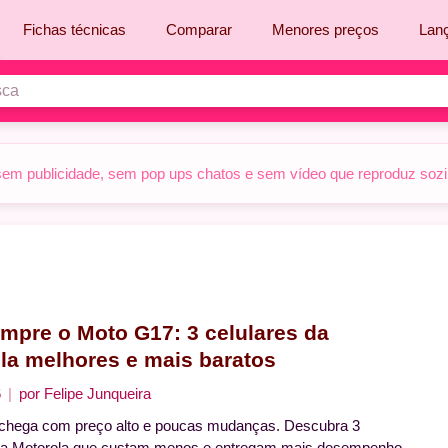
Fichas técnicas
Comparar
Menores preços
Lan
sem publicidade, sem pop ups chatos e sem vídeo que reproduz sozinh
mpre o Moto G17: 3 celulares da
la melhores e mais baratos
6
por
Felipe Junqueira
chega com preço alto e poucas mudanças. Descubra 3
 da Motorola que custam menos e entregam mais desempenho