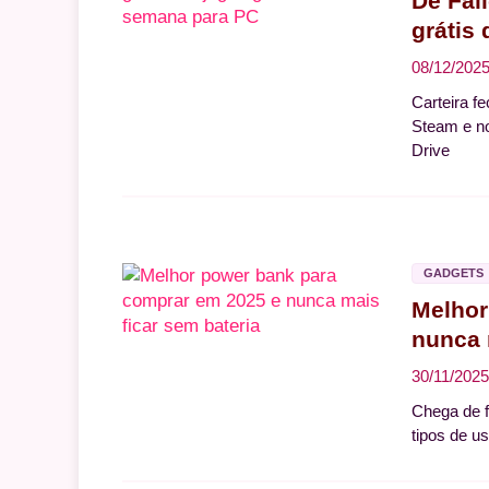
De Fal
grátis
08/12/202
Carteira f
Steam e no
Drive
GADGETS
Melhor
nunca 
30/11/2025
Chega de f
tipos de u