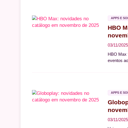
APPS E S
HBO Ma
novemb
03/11/2025
HBO Max t
eventos ao
APPS E S
Globop
novemb
03/11/2025