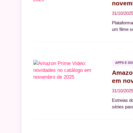
novemb
31/10/202
Plataforma
um filme s
APPS E S
Amazon
em no
31/10/202
Estreias d
séries para