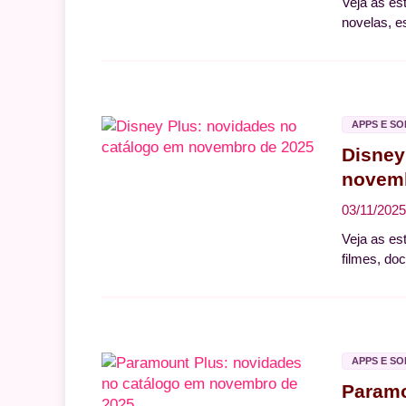
Veja as es
novelas, e
APPS E S
Disney
novemb
03/11/2025
Veja as es
filmes, do
APPS E S
Paramo