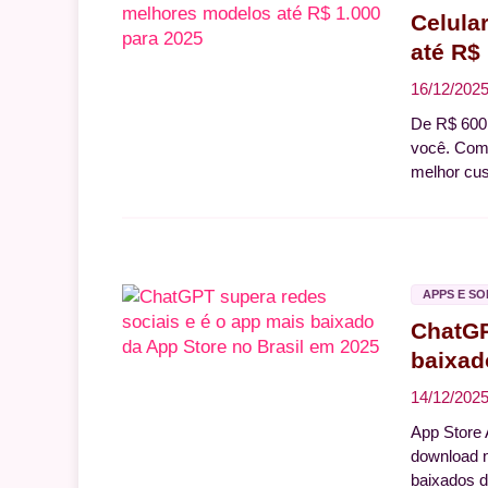
Celula
até R$
16/12/202
De R$ 600 
você. Com
melhor cus
APPS E S
ChatGP
baixad
14/12/202
App Store
download n
baixados 