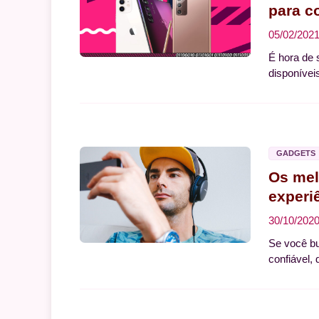
para c
05/02/202
É hora de 
disponívei
GADGETS
Os mel
experi
30/10/202
Se você b
confiável,