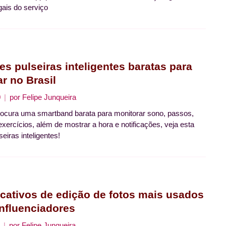
gais do serviço
es pulseiras inteligentes baratas para
r no Brasil
0
por
Felipe Junqueira
ocura uma smartband barata para monitorar sono, passos,
exercícios, além de mostrar a hora e notificações, veja esta
lseiras inteligentes!
icativos de edição de fotos mais usados
influenciadores
por
Felipe Junqueira