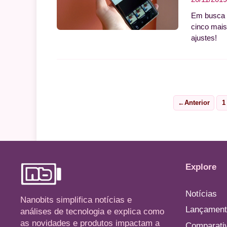
Em busca d
cinco mais
ajustes!
←
Anterior
1
P
Explore
Notícias
Nanobits simplifica notícias e
Lançament
análises de tecnologia e explica como
as novidades e produtos impactam a
Comparati