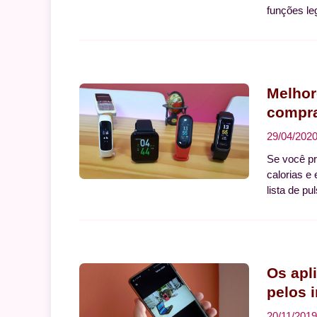
funções le
Melhor
compra
29/04/202
Se você pr
calorias e 
lista de pu
Os apl
pelos 
20/11/2019