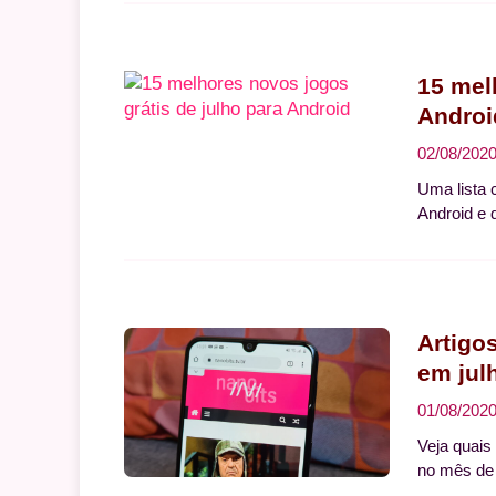
15 mel
Androi
02/08/202
Uma lista 
Android e 
Artigo
em jul
01/08/202
Veja quais
no mês de 