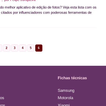
o melhor aplicativo de edição de fotos? Veja esta lista com os
 citados por influenciadores com poderosas ferramentas de
2
3
4
5
6
age
Page
Page
Page
Page
Page
Fichas técnicas
Samsung
os
Motorola
vos
Xiaomi