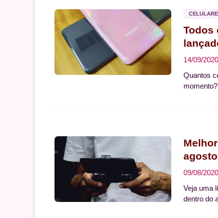
CELULARE
Todos 
lançad
14/09/202
Quantos ce
momento? V
Melhor
agosto
09/08/202
Veja uma l
dentro do 