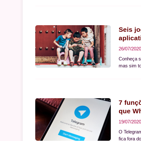
Seis j
aplicat
26/07/202
Conheça se
mas sim tot
7 funç
que W
19/07/202
O Telegra
fica fora 