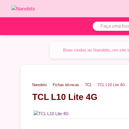
Pular
para
o
conteúdo
Boas vindas ao Nanobits, um site 
Nanobits
Fichas técnicas
TCL
TCL L10 Lite 4G
TCL L10 Lite 4G