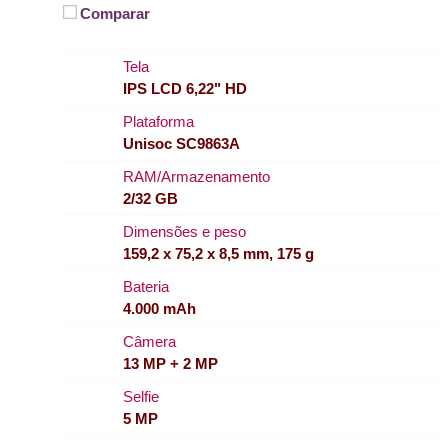
Comparar
Tela
IPS LCD 6,22" HD
Plataforma
Unisoc SC9863A
RAM/Armazenamento
2/32 GB
Dimensões e peso
159,2 x 75,2 x 8,5 mm, 175 g
Bateria
4.000 mAh
Câmera
13 MP + 2 MP
Selfie
5 MP