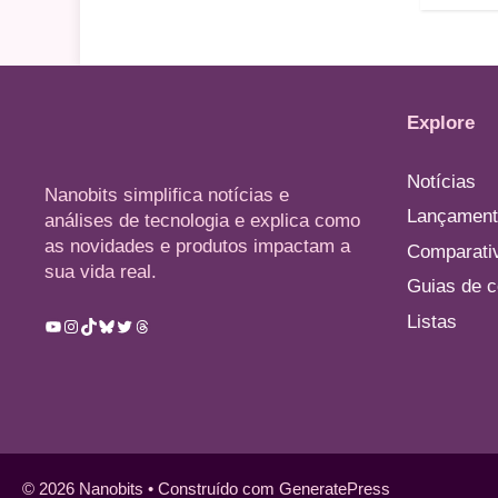
Explore
Notícias
Nanobits simplifica notícias e
Lançament
análises de tecnologia e explica como
as novidades e produtos impactam a
Comparati
sua vida real.
Guias de 
Listas
Youtube
Instagram
TikTok
Bluesky
Twitter
Threads
© 2026 Nanobits
• Construído com
GeneratePress