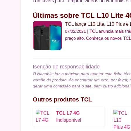
confiáveis para comprar, vídeos do Nanobits e 
Últimas sobre TCL L10 Lite 
TCL lança L10 Lite, L10 Plus e
TCL anuncia mais trê
07/02/2021
preço alto. Conheça os novos TCL 
Isenção de responsabilidade
O Nanobits faz o máximo para manter esta ficha téc
versão do produto. Ao encontrar um erro, por favor, 
gerar uma comissão para o site, sem custo adicional
Outros produtos
TCL
TCL L7 4G
Indisponível