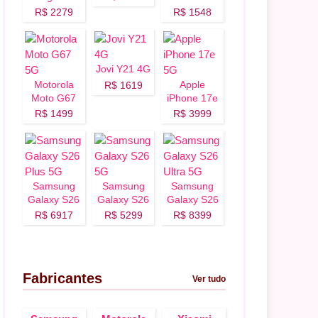
Fusion 5G
5G
R$ 2279
R$ 1548
Jovi Y21 4G
Motorola
Apple
R$ 1619
Moto G67
iPhone 17e
5G
5G
R$ 1499
R$ 3999
Samsung
Samsung
Samsung
Galaxy S26
Galaxy S26
Galaxy S26
Plus 5G
5G
Ultra 5G
R$ 6917
R$ 5299
R$ 8399
Fabricantes
Ver tudo