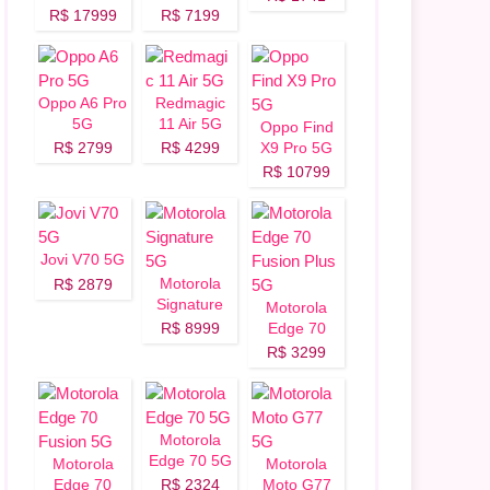
R$ 17999
R$ 7199
Oppo A6 Pro
Redmagic
5G
11 Air 5G
Oppo Find
R$ 2799
R$ 4299
X9 Pro 5G
R$ 10799
Jovi V70 5G
Motorola
R$ 2879
Signature
Motorola
5G
R$ 8999
Edge 70
Fusion Plus
R$ 3299
5G
Motorola
Edge 70 5G
Motorola
Motorola
Edge 70
R$ 2324
Moto G77