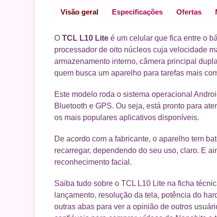
Visão geral
Especificações
Ofertas
O
TCL L10 Lite
é um celular que fica entre o b
processador de oito núcleos cuja velocidade
armazenamento interno, câmera principal dupl
quem busca um aparelho para tarefas mais com
Este modelo roda o sistema operacional Android
Bluetooth e GPS. Ou seja, está pronto para ate
os mais populares aplicativos disponíveis.
De acordo com a fabricante, o aparelho tem ba
recarregar, dependendo do seu uso, claro. E ai
reconhecimento facial.
Saiba tudo sobre o TCL L10 Lite na ficha técni
lançamento, resolução da tela, potência do ha
outras abas para ver a opinião de outros usuári