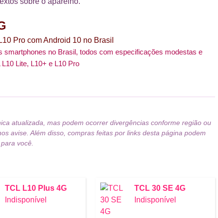
textos sobre o aparelho.
4G
 L10 Pro com Android 10 no Brasil
s smartphones no Brasil, todos com especificações modestas e
L10 Lite, L10+ e L10 Pro
nica atualizada, mas podem ocorrer divergências conforme região ou
nos avise. Além disso, compras feitas por links desta página podem
 para você.
TCL L10 Plus 4G
TCL 30 SE 4G
Indisponível
Indisponível