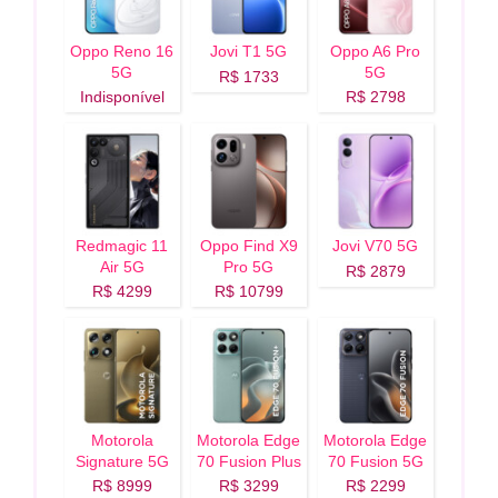
Oppo Reno 16
Jovi T1 5G
Oppo A6 Pro
5G
5G
R$ 1733
Indisponível
R$ 2798
Redmagic 11
Oppo Find X9
Jovi V70 5G
Air 5G
Pro 5G
R$ 2879
R$ 4299
R$ 10799
Motorola
Motorola Edge
Motorola Edge
Signature 5G
70 Fusion Plus
70 Fusion 5G
5G
R$ 8999
R$ 3299
R$ 2299