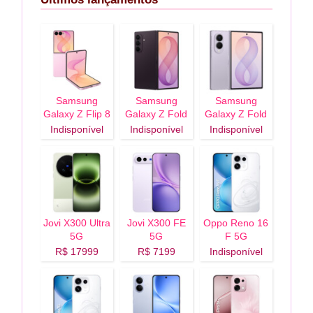
Samsung
Samsung
Samsung
Galaxy Z Flip 8
Galaxy Z Fold
Galaxy Z Fold
5G
8 Ultra 5G
8 5G
Indisponível
Indisponível
Indisponível
Jovi X300 Ultra
Jovi X300 FE
Oppo Reno 16
5G
5G
F 5G
R$ 17999
R$ 7199
Indisponível