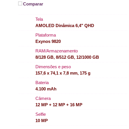
Comparar
Tela
AMOLED Dinâmica 6,4" QHD
Plataforma
Exynos 9820
RAM/Armazenamento
8/128 GB, 8/512 GB, 12/1000 GB
Dimensões e peso
157,6 x 74,1 x 7,8 mm, 175 g
Bateria
4.100 mAh
Câmera
12 MP + 12 MP + 16 MP
Selfie
10 MP