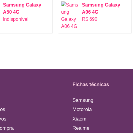
Samsung Galaxy
Samsung Galaxy
A50 4G
A06 4G
Indisponível
R$ 690
Fichas técnicas
Samsung
os
Motorola
vos
Xiaomi
compra
Realme