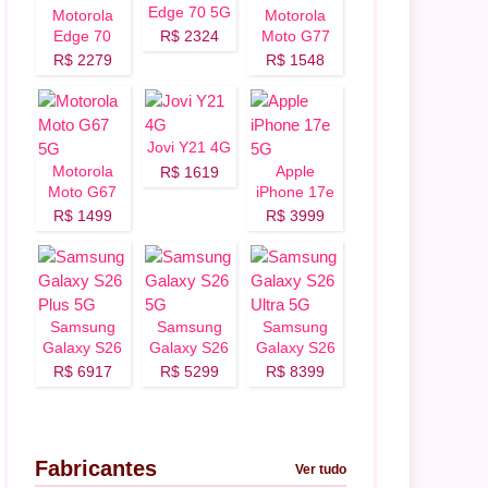
Edge 70 5G
Motorola
Motorola
Edge 70
R$ 2324
Moto G77
Fusion 5G
5G
R$ 2279
R$ 1548
Jovi Y21 4G
Motorola
Apple
R$ 1619
Moto G67
iPhone 17e
5G
5G
R$ 1499
R$ 3999
Samsung
Samsung
Samsung
Galaxy S26
Galaxy S26
Galaxy S26
Plus 5G
5G
Ultra 5G
R$ 6917
R$ 5299
R$ 8399
Fabricantes
Ver tudo