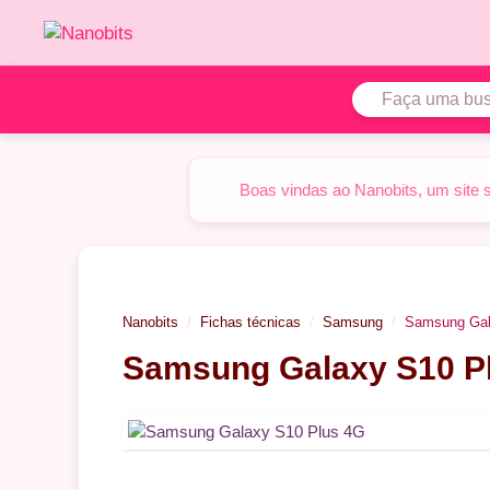
Pular
para
o
conteúdo
Boas vindas ao Nanobits, um site 
Nanobits
Fichas técnicas
Samsung
Samsung Gal
Samsung Galaxy S10 P