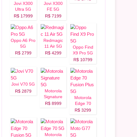
Jovi X300
Jovi X300
Ultra 5G
FE 5G
R$ 17999
R$ 7199
Oppo A6 Pro
Redmagic
5G
11 Air 5G
Oppo Find
R$ 2799
R$ 4299
X9 Pro 5G
R$ 10799
Jovi V70 5G
Motorola
R$ 2879
Signature
Motorola
5G
R$ 8999
Edge 70
Fusion Plus
R$ 3299
5G
Motorola