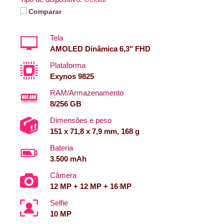
Comparar
Tela
AMOLED Dinâmica 6,3" FHD
Plataforma
Exynos 9825
RAM/Armazenamento
8/256 GB
Dimensões e peso
151 x 71,8 x 7,9 mm, 168 g
Bateria
3.500 mAh
Câmera
12 MP + 12 MP + 16 MP
Selfie
10 MP