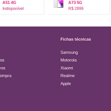
A51 4G
A73 5G
Indisponível
R$ 2899
Fichas técnicas
Samsung
os
Motorola
vos
Xiaomi
compra
Realme
Apple