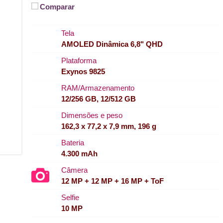
Comparar
Tela
AMOLED Dinâmica 6,8" QHD
Plataforma
Exynos 9825
RAM/Armazenamento
12/256 GB, 12/512 GB
Dimensões e peso
162,3 x 77,2 x 7,9 mm, 196 g
Bateria
4.300 mAh
Câmera
12 MP + 12 MP + 16 MP + ToF
Selfie
10 MP