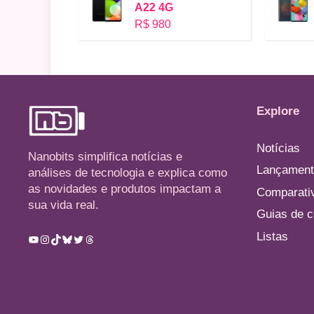
A22 4G
R$ 980
Explore
Notícias
Nanobits simplifica notícias e
Lançament
análises de tecnologia e explica como
as novidades e produtos impactam a
Comparati
sua vida real.
Guias de 
Listas
Youtube
Instagram
TikTok
Bluesky
Twitter
Threads