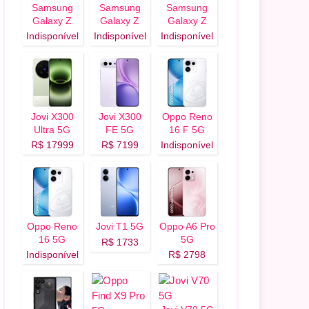
Samsung
Samsung
Samsung
Galaxy Z
Galaxy Z
Galaxy Z
Flip 8 5G
Fold 8 Ultra
Fold 8 5G
Indisponível
Indisponível
Indisponível
5G
Jovi X300
Jovi X300
Oppo Reno
Ultra 5G
FE 5G
16 F 5G
R$ 17999
R$ 7199
Indisponível
Oppo Reno
Jovi T1 5G
Oppo A6 Pro
16 5G
5G
R$ 1733
Indisponível
R$ 2798