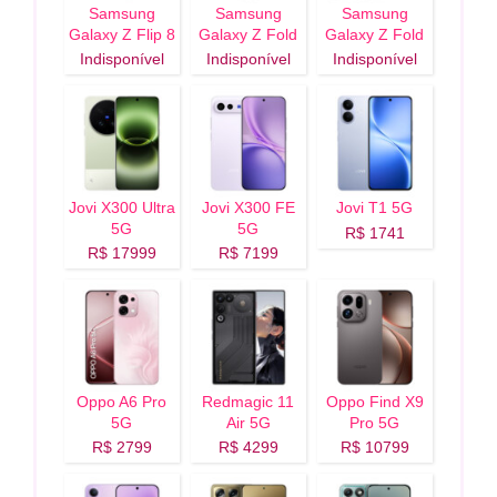
Samsung
Samsung
Samsung
Galaxy Z Flip 8
Galaxy Z Fold
Galaxy Z Fold
5G
8 Ultra 5G
8 5G
Indisponível
Indisponível
Indisponível
Jovi X300 Ultra
Jovi X300 FE
Jovi T1 5G
5G
5G
R$ 1741
R$ 17999
R$ 7199
Oppo A6 Pro
Redmagic 11
Oppo Find X9
5G
Air 5G
Pro 5G
R$ 2799
R$ 4299
R$ 10799