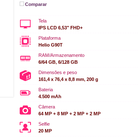
Comparar
Tela
IPS LCD 6,53" FHD+
Plataforma
Helio G90T
RAM/Armazenamento
6/64 GB, 6/128 GB
Dimensões e peso
161,4 x 76,4 x 8,8 mm, 200 g
Bateria
4.500 mAh
Câmera
64 MP + 8 MP + 2 MP + 2 MP
Selfie
20 MP