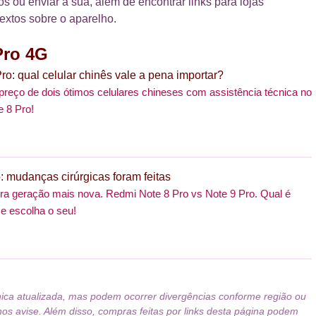
os ou enviar a sua, além de encontrar links para lojas
textos sobre o aparelho.
Pro 4G
ro: qual celular chinês vale a pena importar?
preço de dois ótimos celulares chineses com assistência técnica no
e 8 Pro!
: mudanças cirúrgicas foram feitas
tra geração mais nova. Redmi Note 8 Pro vs Note 9 Pro. Qual é
 e escolha o seu!
nica atualizada, mas podem ocorrer divergências conforme região ou
nos avise. Além disso, compras feitas por links desta página podem