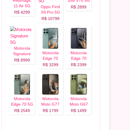
Redmagic
Jovi V70 5G
11 Air 5G
Oppo Find
R$ 2899
R$ 4299
X9 Pro 5G
R$ 10799
Motorola
Motorola
Motorola
Signature
Edge 70
Edge 70
5G
R$ 8999
Fusion Plus
Fusion 5G
R$ 3299
R$ 2399
5G
Motorola
Motorola
Motorola
Edge 70 5G
Moto G77
Moto G67
5G
5G
R$ 2549
R$ 1799
R$ 1499