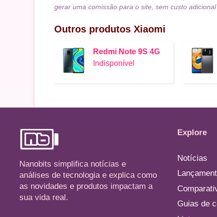
gerar uma comissão para o site, sem custo adicional
Outros produtos
Xiaomi
Redmi Note 9S 4G
Indisponível
Explore
Notícias
Nanobits simplifica notícias e
Lançament
análises de tecnologia e explica como
as novidades e produtos impactam a
Comparati
sua vida real.
Guias de 