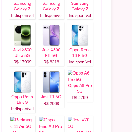
Samsung
Samsung
Samsung
Galaxy Z
Galaxy Z
Galaxy Z
Flip 8 5G
Fold 8 Ultra
Fold 8 5G
Indisponível
Indisponível
Indisponível
5G
Jovi X300
Jovi X300
Oppo Reno
Ultra 5G
FE 5G
16 F 5G
R$ 17999
R$ 8218
Indisponível
Oppo A6 Pro
5G
Oppo Reno
Jovi T1 5G
R$ 2799
16 5G
R$ 2069
Indisponível