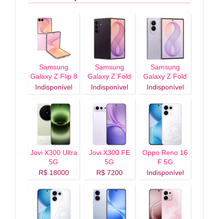
Samsung
Samsung
Samsung
Galaxy Z Flip 8
Galaxy Z Fold
Galaxy Z Fold
5G
8 Ultra 5G
8 5G
Indisponível
Indisponível
Indisponível
Jovi X300 Ultra
Jovi X300 FE
Oppo Reno 16
5G
5G
F 5G
R$ 18000
R$ 7200
Indisponível