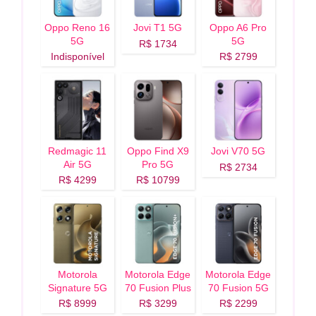
Oppo Reno 16
Jovi T1 5G
Oppo A6 Pro
5G
5G
R$ 1734
Indisponível
R$ 2799
Redmagic 11
Oppo Find X9
Jovi V70 5G
Air 5G
Pro 5G
R$ 2734
R$ 4299
R$ 10799
Motorola
Motorola Edge
Motorola Edge
Signature 5G
70 Fusion Plus
70 Fusion 5G
5G
R$ 8999
R$ 3299
R$ 2299