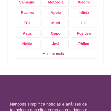
Samsung
Motorola
Xiaomi
Realme
Apple
Infinix
TCL
Multi
LG
Asus
Oppo
Positivo
Nokia
Jovi
Philco
Mostrar mais
Nanobits simplifica notícias e análises de
tecnologia e explica como as novidades e