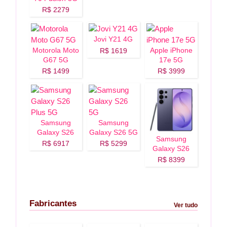
R$ 2279
Jovi Y21 4G
Motorola Moto
Apple iPhone
R$ 1619
G67 5G
17e 5G
R$ 1499
R$ 3999
Samsung
Samsung
Galaxy S26
Galaxy S26 5G
Samsung
Plus 5G
R$ 6917
R$ 5299
Galaxy S26
Ultra 5G
R$ 8399
Fabricantes
Ver tudo