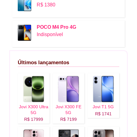
R$ 1380
POCO M4 Pro 4G
Indisponível
Últimos lançamentos
Jovi X300 Ultra
Jovi X300 FE
Jovi T1 5G
5G
5G
R$ 1741
R$ 17999
R$ 7199