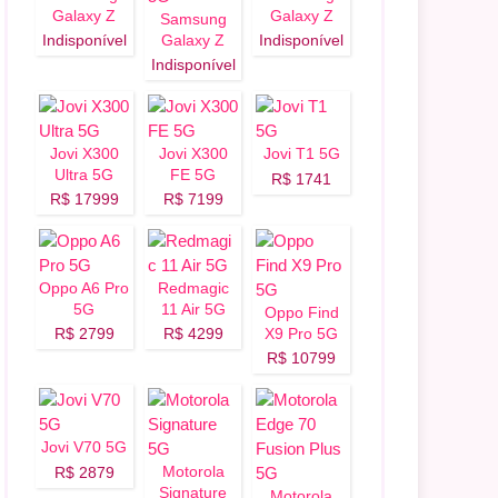
Galaxy Z
Galaxy Z
Samsung
Flip 8 5G
Fold 8 5G
Indisponível
Galaxy Z
Indisponível
Fold 8 Ultra
Indisponível
5G
Jovi X300
Jovi X300
Jovi T1 5G
Ultra 5G
FE 5G
R$ 1741
R$ 17999
R$ 7199
Oppo A6 Pro
Redmagic
5G
11 Air 5G
Oppo Find
R$ 2799
R$ 4299
X9 Pro 5G
R$ 10799
Jovi V70 5G
Motorola
R$ 2879
Signature
Motorola