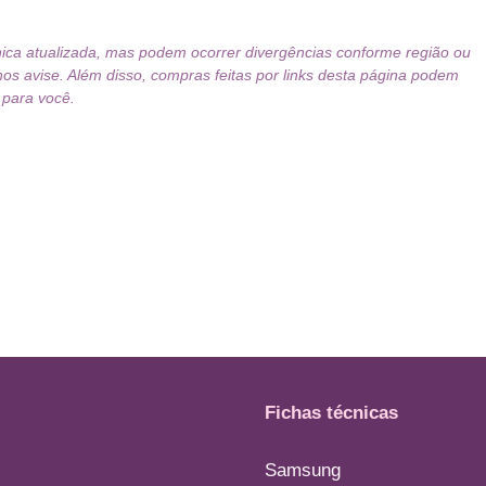
nica atualizada, mas podem ocorrer divergências conforme região ou
nos avise. Além disso, compras feitas por links desta página podem
 para você.
Fichas técnicas
Samsung