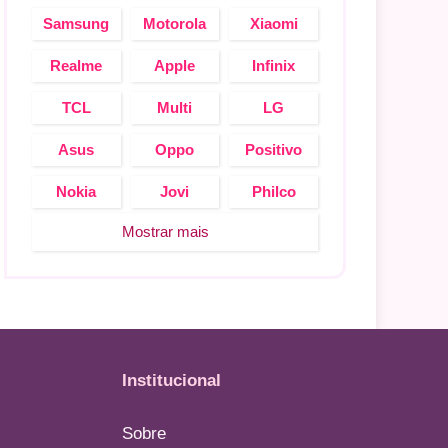
Samsung
Motorola
Xiaomi
Realme
Apple
Infinix
TCL
Multi
LG
Asus
Oppo
Positivo
Nokia
Jovi
Philco
Mostrar mais
Institucional
Sobre