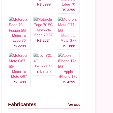
5G
R$ 8999
Edge 70
Fusion Plus
R$ 3299
5G
Motorola
Edge 70 5G
Motorola
Motorola
Edge 70
R$ 2324
Moto G77
Fusion 5G
5G
R$ 2299
R$ 1888
Jovi Y21 4G
Motorola
Apple
R$ 1619
Moto G67
iPhone 17e
5G
5G
R$ 1499
R$ 4299
Fabricantes
Ver tudo