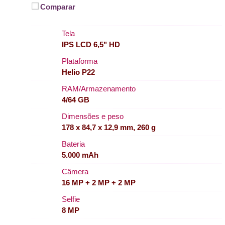
Comparar
Tela
IPS LCD 6,5" HD
Plataforma
Helio P22
RAM/Armazenamento
4/64 GB
Dimensões e peso
178 x 84,7 x 12,9 mm, 260 g
Bateria
5.000 mAh
Câmera
16 MP + 2 MP + 2 MP
Selfie
8 MP