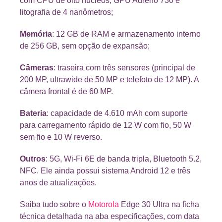
com CPU de oito núcleos, GPU Adreno 730 e
litografia de 4 nanômetros;
Memória
: 12 GB de RAM e armazenamento interno
de 256 GB, sem opção de expansão;
Câmeras
: traseira com três sensores (principal de
200 MP, ultrawide de 50 MP e telefoto de 12 MP). A
câmera frontal é de 60 MP.
Bateria
: capacidade de 4.610 mAh com suporte
para carregamento rápido de 12 W com fio, 50 W
sem fio e 10 W reverso.
Outros
: 5G, Wi-Fi 6E de banda tripla, Bluetooth 5.2,
NFC. Ele ainda possui sistema Android 12 e três
anos de atualizações.
Saiba tudo sobre o
Motorola
Edge 30 Ultra na ficha
técnica detalhada na aba especificações, com data