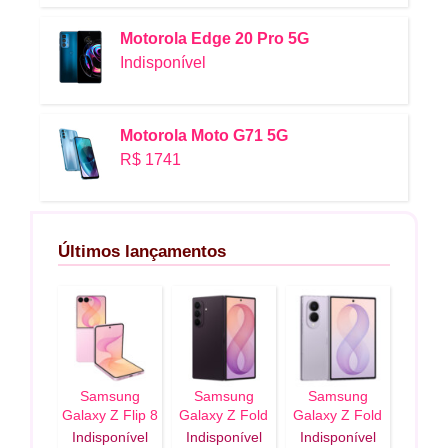
Motorola Edge 20 Pro 5G
Indisponível
Motorola Moto G71 5G
R$ 1741
Últimos lançamentos
Samsung
Samsung
Samsung
Galaxy Z Flip 8
Galaxy Z Fold
Galaxy Z Fold
5G
8 Ultra 5G
8 5G
Indisponível
Indisponível
Indisponível