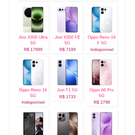
Jovi X300 Ultra
Jovi X300 FE
Oppo Reno 16
5G
5G
F 5G
R$ 17999
R$ 7199
Indisponível
Oppo Reno 16
Jovi T1 5G
Oppo A6 Pro
5G
5G
R$ 1733
Indisponível
R$ 2798