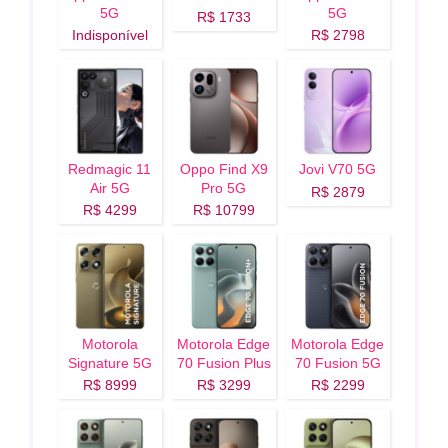
5G
5G
R$ 1733
Indisponível
R$ 2798
Redmagic 11
Oppo Find X9
Jovi V70 5G
Air 5G
Pro 5G
R$ 2879
R$ 4299
R$ 10799
Motorola
Motorola Edge
Motorola Edge
Signature 5G
70 Fusion Plus
70 Fusion 5G
5G
R$ 8999
R$ 3299
R$ 2299