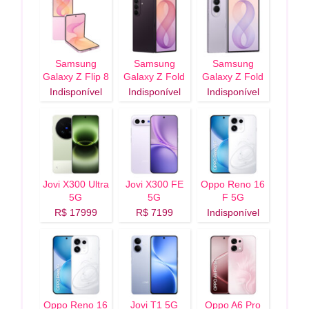
Samsung
Samsung
Samsung
Galaxy Z Flip 8
Galaxy Z Fold
Galaxy Z Fold
5G
8 Ultra 5G
8 5G
Indisponível
Indisponível
Indisponível
Jovi X300 Ultra
Jovi X300 FE
Oppo Reno 16
5G
5G
F 5G
R$ 17999
R$ 7199
Indisponível
Oppo Reno 16
Jovi T1 5G
Oppo A6 Pro