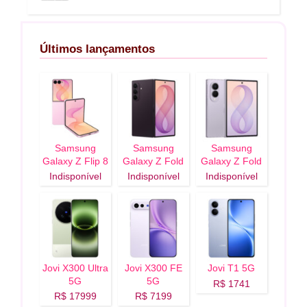
Últimos lançamentos
Samsung
Samsung
Samsung
Galaxy Z Flip 8
Galaxy Z Fold
Galaxy Z Fold
5G
8 Ultra 5G
8 5G
Indisponível
Indisponível
Indisponível
Jovi X300 Ultra
Jovi X300 FE
Jovi T1 5G
5G
5G
R$ 1741
R$ 17999
R$ 7199