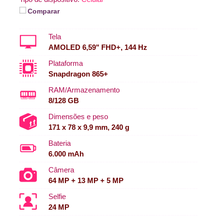
Comparar
Tela
AMOLED 6,59" FHD+, 144 Hz
Plataforma
Snapdragon 865+
RAM/Armazenamento
8/128 GB
Dimensões e peso
171 x 78 x 9,9 mm, 240 g
Bateria
6.000 mAh
Câmera
64 MP + 13 MP + 5 MP
Selfie
24 MP