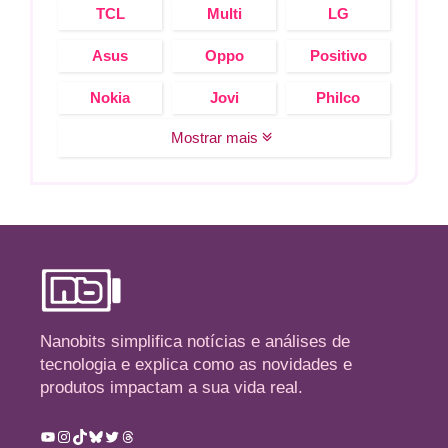
TCL
Multi
LG
Asus
Oppo
Positivo
Nokia
Jovi
Philco
Mostrar mais
Nanobits simplifica notícias e análises de
tecnologia e explica como as novidades e
produtos impactam a sua vida real.
Youtube
Instagram
TikTok
Bluesky
Twitter
Threads