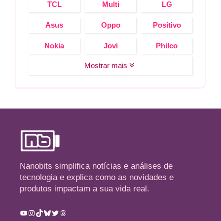
TCL
Multi
LG
Asus
Oppo
Positivo
Nokia
Jovi
Philco
Mostrar mais
Nanobits simplifica notícias e análises de
tecnologia e explica como as novidades e
produtos impactam a sua vida real.
Youtube
Instagram
TikTok
Bluesky
Twitter
Threads