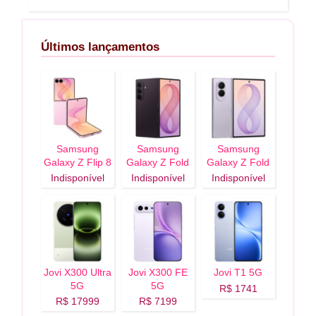
Últimos lançamentos
Samsung
Samsung
Samsung
Galaxy Z Flip 8
Galaxy Z Fold
Galaxy Z Fold
5G
8 Ultra 5G
8 5G
Indisponível
Indisponível
Indisponível
Jovi X300 Ultra
Jovi X300 FE
Jovi T1 5G
5G
5G
R$ 1741
R$ 17999
R$ 7199