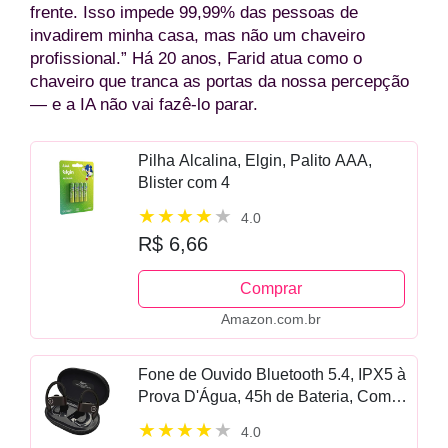
frente. Isso impede 99,99% das pessoas de
invadirem minha casa, mas não um chaveiro
profissional.” Há 20 anos, Farid atua como o
chaveiro que tranca as portas da nossa percepção
— e a IA não vai fazê-lo parar.
Pilha Alcalina, Elgin, Palito AAA,
Blister com 4
4.0
R$ 6,66
Comprar
Amazon.com.br
Fone de Ouvido Bluetooth 5.4, IPX5 à
Prova D'Água, 45h de Bateria, Com
Microfone Embutido. Design
4.0
Esportivo Ergonômico Ideal Para