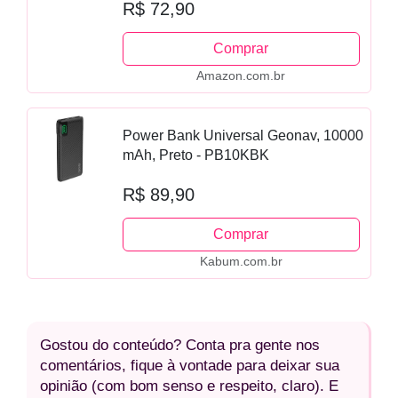
R$ 72,90
Esportes Corridas...
Comprar
Amazon.com.br
Power Bank Universal Geonav, 10000
mAh, Preto - PB10KBK
R$ 89,90
Comprar
Kabum.com.br
Gostou do conteúdo? Conta pra gente nos
comentários, fique à vontade para deixar sua
opinião (com bom senso e respeito, claro). E