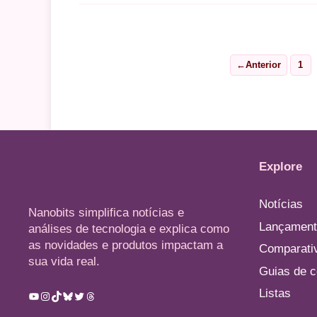
←
Anterior
1
Pag
Explore
Notícias
Nanobits simplifica notícias e
Lançament
análises de tecnologia e explica como
as novidades e produtos impactam a
Comparati
sua vida real.
Guias de 
Listas
Youtube
Instagram
TikTok
Bluesky
Twitter
Threads