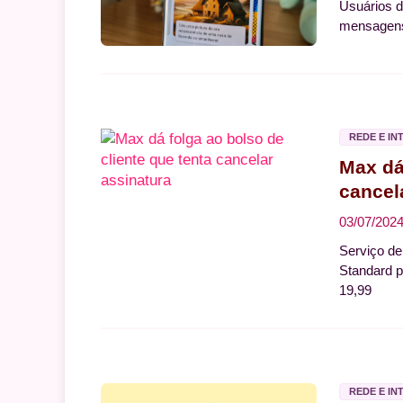
Usuários d
mensagens 
REDE E IN
Max dá
cancel
03/07/202
Serviço de
Standard p
19,99
REDE E IN