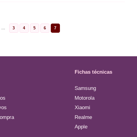
…
3
4
5
6
7
e
Page
Page
Page
Page
Page
Fichas técnicas
Samsung
os
Motorola
vos
Xiaomi
compra
Realme
Apple