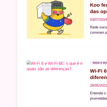
Koo fe
das op
03/07/202
Rede socia
correram p
REDE E IN
Wi-Fi 6
difere
26/05/202
Entenda o 
prometidas