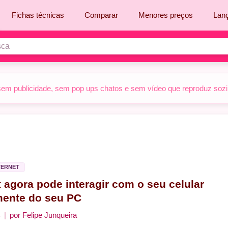
Fichas técnicas
Comparar
Menores preços
Lan
sem publicidade, sem pop ups chatos e sem vídeo que reproduz sozinh
TERNET
t agora pode interagir com o seu celular
mente do seu PC
4
por
Felipe Junqueira