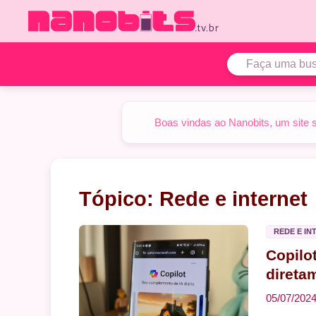
Pular
para
o
conteúdo
Boas vindas ao Nanobits, um site 
Tópico:
Rede e internet
REDE E IN
Copilo
direta
05/07/202