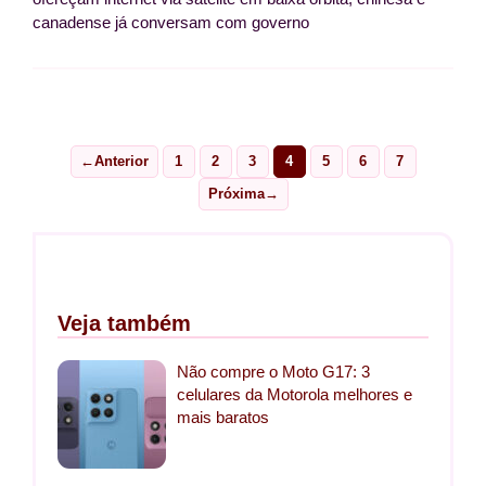
canadense já conversam com governo
←
Anterior
1
2
3
4
5
6
7
Page
Page
Page
Page
Page
Page
Page
Próxima
→
Veja também
Não compre o Moto G17: 3
celulares da Motorola melhores e
mais baratos