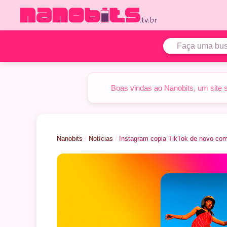
Pular
para
o
conteúdo
Boas vindas ao Nanobits, um site 
Nanobits
/
Notícias
/
Instagram copia TikTok de novo com