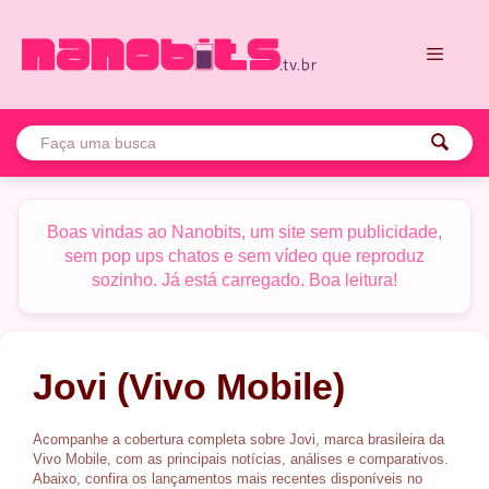
Pular
para
o
conteúdo
Menu
Boas vindas ao Nanobits, um site sem publicidade,
sem pop ups chatos e sem vídeo que reproduz
sozinho. Já está carregado. Boa leitura!
Tela:
AMOLED 6,821" QHD+, 144 Hz
Tela:
AMOLED 6,31" FHD+, 120 Hz
Plataforma:
Snapdragon 8 Elite Gen 5 5G
Plataforma:
Snapdragon 8 Gen 5 5G
RAM/Armazenamento:
16/512 GB
RAM/Armazenamento:
12/256
Jovi (Vivo Mobile)
Dimensões e peso:
163 x 76,8 x 8,2 mm, 237 g
Dimensões e peso:
150,8 x 71,8 x 8 mm, 191 g
Bateria:
6.600 mAh
Bateria:
6.500 mAh
Câmera:
200 MP + 50 MP + 200 MP
Câmera:
50 MP + 8 MP + 50 MP
Acompanhe a cobertura completa sobre Jovi, marca brasileira da
Selfie:
50 MP
Selfie:
50 MP
Vivo Mobile, com as principais notícias, análises e comparativos.
Abaixo, confira os lançamentos mais recentes disponíveis no
Ver mais →
Ver mais →