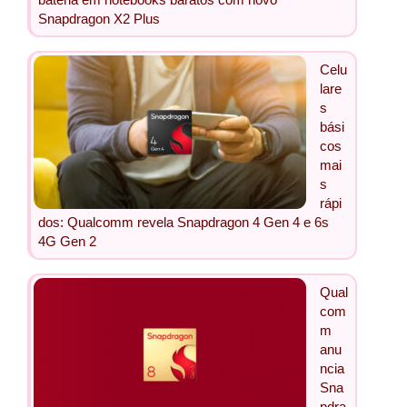
Snapdragon X2 Plus
Celu
lare
s
bási
cos
mai
s
rápi
dos: Qualcomm revela Snapdragon 4 Gen 4 e 6s
4G Gen 2
Qual
com
m
anu
ncia
Sna
pdra