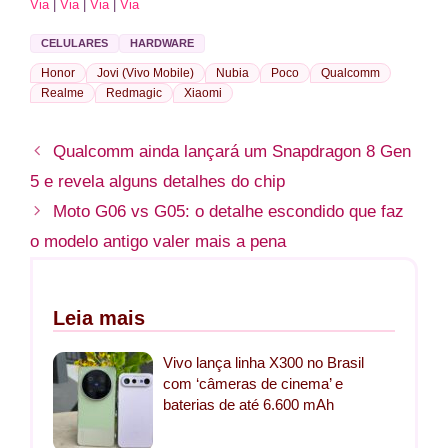
Via
|
Via
|
Via
|
Via
CELULARES
HARDWARE
Honor
Jovi (Vivo Mobile)
Nubia
Poco
Qualcomm
Realme
Redmagic
Xiaomi
Qualcomm ainda lançará um Snapdragon 8 Gen
5 e revela alguns detalhes do chip
Moto G06 vs G05: o detalhe escondido que faz
o modelo antigo valer mais a pena
Leia mais
Vivo lança linha X300 no Brasil
com ‘câmeras de cinema’ e
baterias de até 6.600 mAh