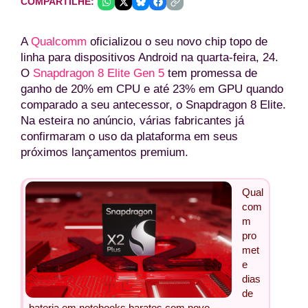
COMPARTILHE:
A
Qualcomm
oficializou o seu novo chip topo de
linha para dispositivos Android na quarta-feira, 24.
O
Snapdragon 8 Elite Gen 5
tem promessa de
ganho de 20% em CPU e até 23% em GPU quando
comparado a seu antecessor, o Snapdragon 8 Elite.
Na esteira no anúncio, várias fabricantes já
confirmaram o uso da plataforma em seus
próximos lançamentos premium.
Qual
com
m
pro
met
e
dias
de
bateria em notebooks baratos com novo