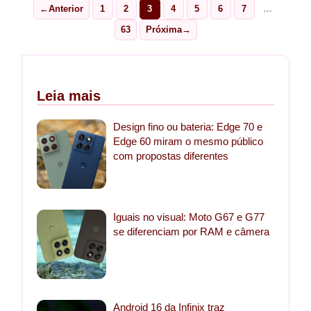
←
Anterior
1
2
3
4
5
6
7
…
Page
Page
Page
Page
Page
Page
Page
63
Próxima
→
Page
Leia mais
Design fino ou bateria: Edge 70 e
Edge 60 miram o mesmo público
com propostas diferentes
Iguais no visual: Moto G67 e G77
se diferenciam por RAM e câmera
Android 16 da Infinix traz