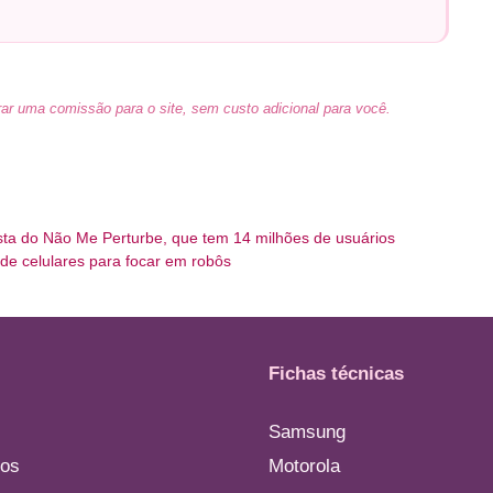
ar uma comissão para o site, sem custo adicional para você.
ista do Não Me Perturbe, que tem 14 milhões de usuários
 de celulares para focar em robôs
Fichas técnicas
Samsung
os
Motorola