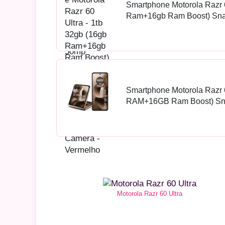
Smartphone Motorola Razr 6
Ram+16gb Ram Boost) Snap
Dobrável 7 E Externa 4 Mo
Vermelho
Smartphone Motorola Razr 
RAM+16GB Ram Boost) Snap
dobrável 7" e externa 4” M
Motorola Razr 60 Ultra