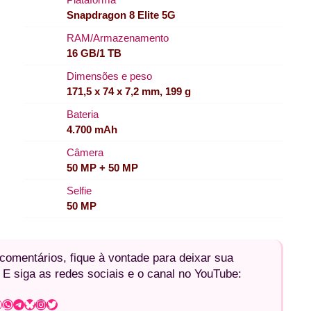
Snapdragon 8 Elite 5G
RAM/Armazenamento
16 GB/1 TB
Dimensões e peso
171,5 x 74 x 7,2 mm, 199 g
Bateria
4.700 mAh
Câmera
50 MP + 50 MP
Selfie
50 MP
omentários, fique à vontade para deixar sua
 E siga as redes sociais e o canal no YouTube:
WhatsApp
Telegram
Bluesky
Instagram
Twitter