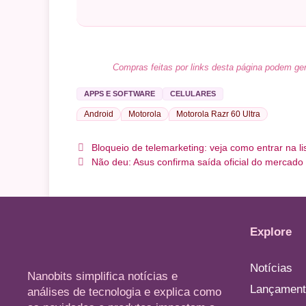
Compras feitas por links desta página podem ger
APPS E SOFTWARE
CELULARES
Android
Motorola
Motorola Razr 60 Ultra
Bloqueio de telemarketing: veja como entrar na l
Não deu: Asus confirma saída oficial do mercado
Explore
Notícias
Nanobits simplifica notícias e
Lançament
análises de tecnologia e explica como