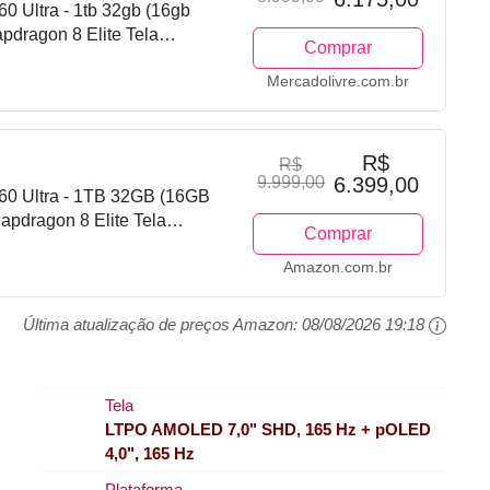
0 Ultra - 1tb 32gb (16gb
dragon 8 Elite Tela
Comprar
to Ai 50mp Camera -
Mercadolivre.com.br
R$
R$
9.999,00
6.399,00
60 Ultra - 1TB 32GB (16GB
dragon 8 Elite Tela
Comprar
oto AI 50MP camera - Madeira
Amazon.com.br
Última atualização de preços Amazon:
08/08/2026 19:18
Tela
LTPO AMOLED 7,0" SHD, 165 Hz + pOLED
4,0", 165 Hz
Plataforma