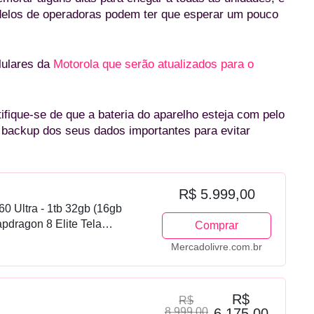
odelos de operadoras podem ter que esperar um pouco
lulares da
Motorola que serão atualizados para o
rtifique-se de que a bateria do aparelho esteja com pelo
backup dos seus dados importantes para evitar
R$ 5.999,00
0 Ultra - 1tb 32gb (16gb
dragon 8 Elite Tela
Comprar
to Ai 50mp Camera - Madeira
Mercadolivre.com.br
R$
R$
8.999,00
6.175,00