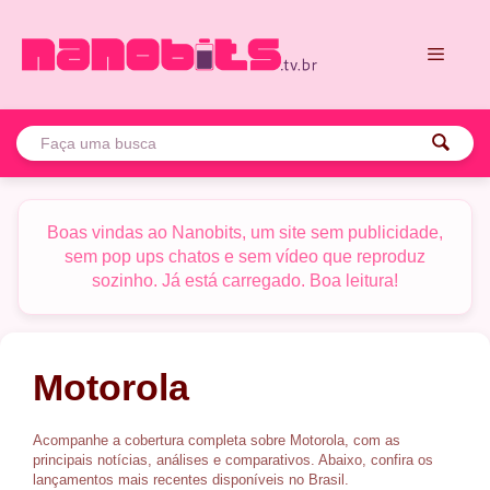
Pular
para
o
conteúdo
Menu
Boas vindas ao Nanobits, um site sem publicidade,
sem pop ups chatos e sem vídeo que reproduz
Tela:
Extreme AMOLED 6,8" SHD+, 144 Hz
sozinho. Já está carregado. Boa leitura!
Tela:
Extreme AMOLED 6,8" SHD+, 165 Hz
Plataforma:
Snapdragon 7s Gen 4
Plataforma:
Snapdragon 8 Gen 5
RAM/Armazenamento:
12/256
RAM/Armazenamento:
12/512 GB
Dimensões e peso:
162,8 x 75,6 x 7,2 mm, 177 g
Dimensões e peso:
162,1 x 76.4 x 7 mm, 186 g
Bateria:
5.200 mAh
Motorola
Bateria:
5.200 mAh
Câmera:
50 MP + 50 MP
Câmera:
50 MP + 50 MP + 50 MP
Selfie:
50 MP
Selfie:
50 MP
Ver mais →
Acompanhe a cobertura completa sobre Motorola, com as
principais notícias, análises e comparativos. Abaixo, confira os
Ver mais →
lançamentos mais recentes disponíveis no Brasil.