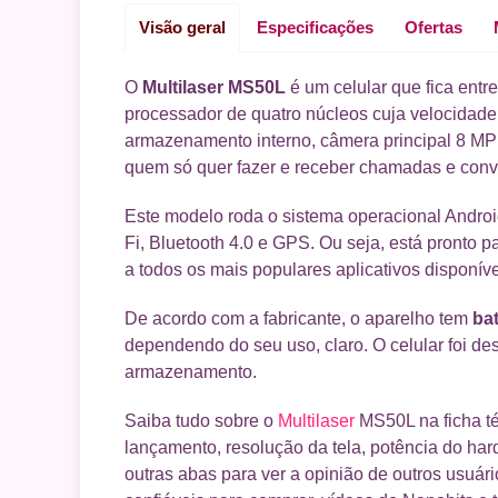
Visão geral
Especificações
Ofertas
O
Multilaser MS50L
é um celular que fica entr
processador de quatro núcleos cuja velocida
armazenamento interno, câmera principal 8 MP 
quem só quer fazer e receber chamadas e conve
Este modelo roda o sistema operacional Android
Fi, Bluetooth 4.0 e GPS. Ou seja, está pronto 
a todos os mais populares aplicativos disponíve
De acordo com a fabricante, o aparelho tem
ba
dependendo do seu uso, claro. O celular foi d
armazenamento.
Saiba tudo sobre o
Multilaser
MS50L na ficha té
lançamento, resolução da tela, potência do ha
outras abas para ver a opinião de outros usuári