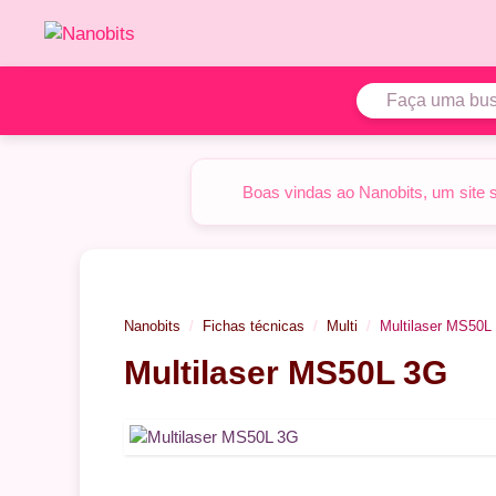
Pular
para
o
conteúdo
Boas vindas ao Nanobits, um site 
Nanobits
Fichas técnicas
Multi
Multilaser MS50L
Multilaser MS50L 3G