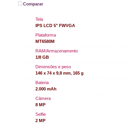
Comparar
Tela
IPS LCD 5" FWVGA
Plataforma
MT6580M
RAM/Armazenamento
1/8 GB
Dimensões e peso
146 x 74 x 9,8 mm, 165 g
Bateria
2.000 mAh
Câmera
8 MP
Selfie
2 MP