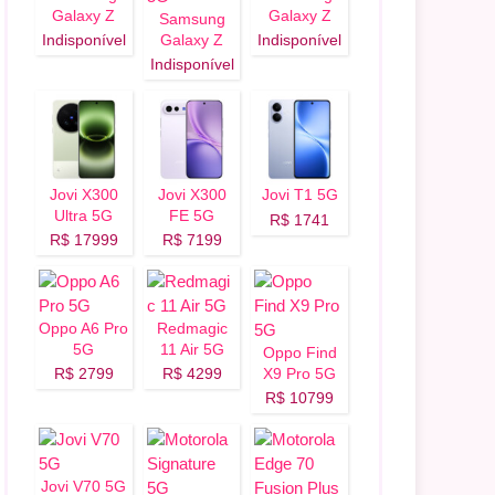
Galaxy Z
Galaxy Z
Samsung
Flip 8 5G
Fold 8 5G
Indisponível
Galaxy Z
Indisponível
Fold 8 Ultra
Indisponível
5G
Jovi X300
Jovi X300
Jovi T1 5G
Ultra 5G
FE 5G
R$ 1741
R$ 17999
R$ 7199
Oppo A6 Pro
Redmagic
5G
11 Air 5G
Oppo Find
R$ 2799
R$ 4299
X9 Pro 5G
R$ 10799
Jovi V70 5G