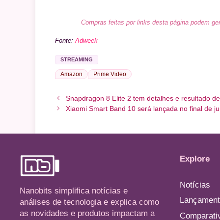
Compras feitas por links desta página podem ger
Fonte:
Adweek
STREAMING
Amazon
Prime Video
Snapdragon 8 Elite 2 tem detalhes e resultado 
Xiaomi Smart Band 10 será lançada no final de j
Explore
Notícias
Nanobits simplifica notícias e
Lançament
análises de tecnologia e explica como
as novidades e produtos impactam a
Comparati