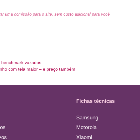
ar uma comissão para o site, sem custo adicional para você.
de benchmark vazados
unho com tela maior – e preço também
Fichas técnicas
Samsung
os
Motorola
vos
Xiaomi