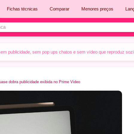
Fichas técnicas
Comparar
Menores preços
Lan
sem publicidade, sem pop ups chatos e sem vídeo que reproduz sozinh
ase dobra publicidade exibida no Prime Video