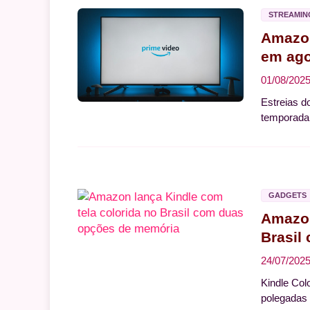
STREAMIN
Amazon
em ago
01/08/202
Estreias d
temporada 
GADGETS
Amazon
Brasil
24/07/202
Kindle Col
polegadas 