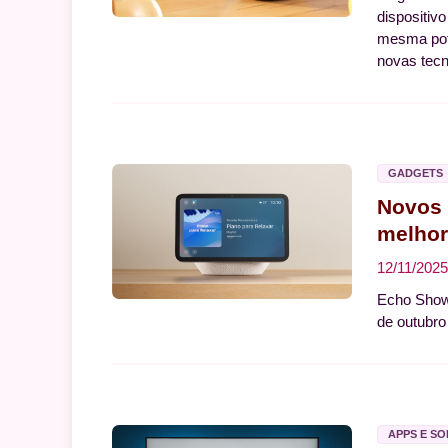
dispositiv
mesma potê
novas tecn
GADGETS
Novos 
melhor
12/11/2025
Echo Show 
de outubro
APPS E S