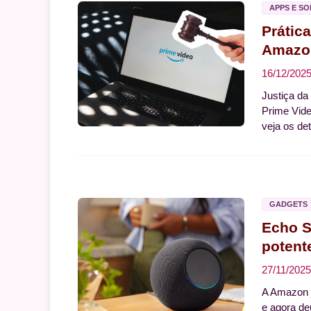
APPS E S
Prátic
Amazon
16/12/202
Justiça da
Prime Vide
veja os de
GADGETS
Echo St
potent
27/11/2025
A Amazon j
e agora deu