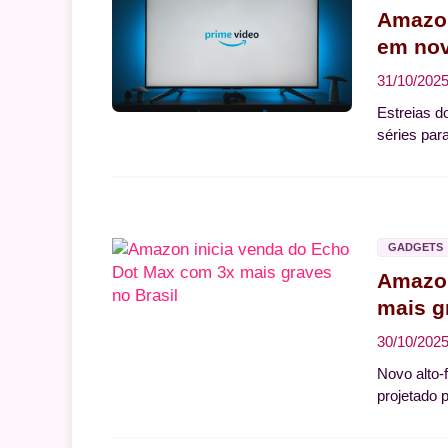
Amazon
em no
31/10/202
Estreias d
séries para
GADGETS
Amazon
mais g
30/10/202
Novo alto-
projetado 