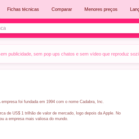
Fichas técnicas
Comparar
Menores preços
Lan
sem publicidade, sem pop ups chatos e sem vídeo que reproduz sozinh
A empresa foi fundada em 1994 com o nome Cadabra, Inc.
ca de US$ 1 trilhão de valor de mercado, logo depois da Apple. No
rnou a empresa mais valiosa do mundo.