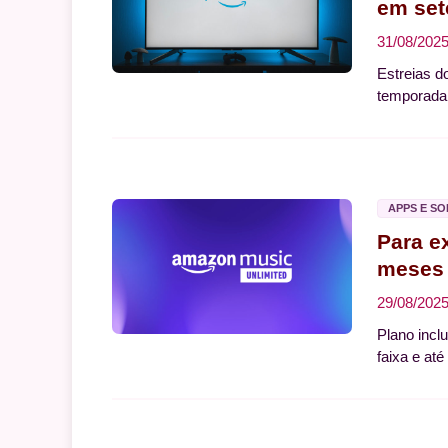
em set
31/08/202
Estreias d
temporada
APPS E S
Para e
meses 
29/08/202
Plano incl
faixa e at