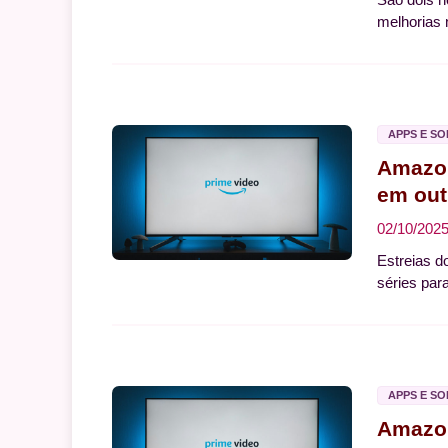
melhorias 
APPS E S
Amazon
em out
02/10/202
Estreias d
séries para
APPS E S
Amazon