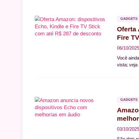
GADGETS
Oferta
Fire T
06/10/202
Você ainda
vista; veja
GADGETS
Amazon
melhor
03/10/202
São dois n