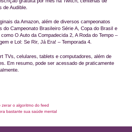
scrição gratuita por mês na Twitch, centenas de
 de Audible.
ginais da Amazon, além de diversos campeonatos
os do Campeonato Brasileiro Série A, Copa do Brasil e
s como O Auto da Compadecida 2, A Roda do Tempo –
em e Lol: Se Rir, Já Era! – Temporada 4.
t TVs, celulares, tablets e computadores, além de
es. Em resumo, pode ser acessado de praticamente
ualmente.
 zerar o algoritmo do feed
ora bastante sua saúde mental