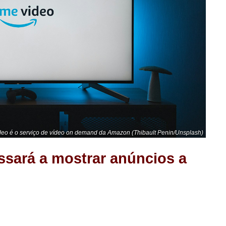
deo é o serviço de vídeo on demand da Amazon (Thibault Penin/Unsplash)
sará a mostrar anúncios a