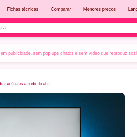
Fichas técnicas
Comparar
Menores preços
Lan
sem publicidade, sem pop ups chatos e sem vídeo que reproduz sozinh
r anúncios a partir de abril