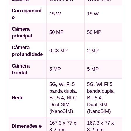
Carregament
15 W
15 W
o
Câmera
50 MP
50 MP
principal
Câmera
0,08 MP
2 MP
profundidade
Câmera
5 MP
5 MP
frontal
5G, Wi-Fi 5
5G, Wi-Fi 5
banda dupla,
banda dupla,
Rede
BT 5.4, NFC
BT 5.4
Dual SIM
Dual SIM
(NanoSIM)
(NanoSIM)
167,3 x 77 x
167,3 x 77 x
Dimensões e
8,2 mm
8,2 mm