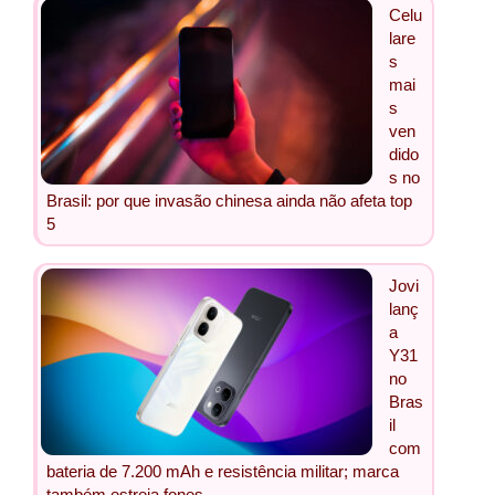
Celu
lare
s
mai
s
ven
dido
s no
Brasil: por que invasão chinesa ainda não afeta top
5
Jovi
lanç
a
Y31
no
Bras
il
com
bateria de 7.200 mAh e resistência militar; marca
também estreia fones