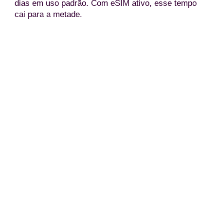
dias em uso padrão. Com eSIM ativo, esse tempo
cai para a metade.
Vivo Watch 5 na cor branca com caixa de aço inoxidá
(Divulgação/Vivo Mobi