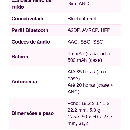
Cancelamento de
Sim, ANC
ruído
Conectividade
Bluetooth 5.4
Perfil Bluetooth
A2DP, AVRCP, HFP
Codecs de áudio
AAC, SBC, SSC
65 mAh (cada lado)
Bateria
500 mAh (case)
Até 35 horas (com
case)
Autonomia
Até 20 horas (case +
ANC)
Fone: 19,2 x 17,1 x
22,2 mm, 5,3 g
Dimensões e peso
Case: 50 x 50 x 27,7
mm, 31,2