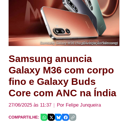
Samsung Galaxy M36 chega à Índia em três cores (Divulgação/Samsung)
Samsung anuncia
Galaxy M36 com corpo
fino e Galaxy Buds
Core com ANC na Índia
27/06/2025 às 11:37
Por
Felipe Junqueira
COMPARTILHE: