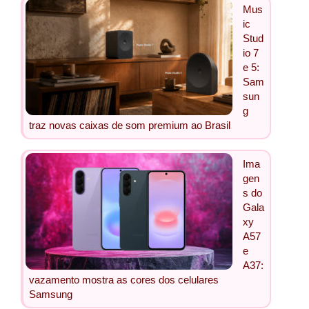
Mus
ic
Stud
io 7
e 5:
Sam
sun
g
traz novas caixas de som premium ao Brasil
Ima
gen
s do
Gala
xy
A57
e
A37:
vazamento mostra as cores dos celulares
Samsung