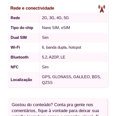
Rede e conectividade
Rede
2G, 3G, 4G, 5G
Tipo do chip
Nano SIM, eSIM
Dual SIM
Sim
Wi-Fi
6, banda dupla, hotspot
Bluetooth
5.2, A2DP, LE
NFC
Sim
GPS, GLONASS, GALILEO, BDS,
Localização
QZSS
Gostou do conteúdo? Conta pra gente nos
comentários, fique à vontade para deixar sua