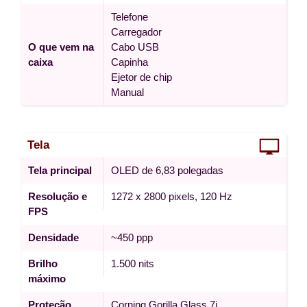
Telefone
Carregador
O que vem na
Cabo USB
caixa
Capinha
Ejetor de chip
Manual
Tela
Tela principal
OLED de 6,83 polegadas
Resolução e
1272 x 2800 pixels, 120 Hz
FPS
Densidade
~450 ppp
Brilho
1.500 nits
máximo
Proteção
Corning Gorilla Glass 7i