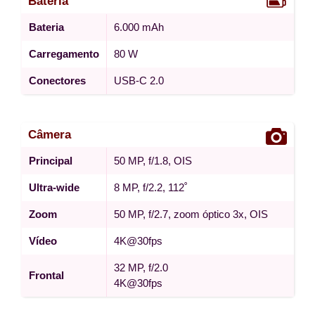
Bateria
Bateria
6.000 mAh
Carregamento
80 W
Conectores
USB-C 2.0
Câmera
Principal
50 MP, f/1.8, OIS
Ultra-wide
8 MP, f/2.2, 112˚
Zoom
50 MP, f/2.7, zoom óptico 3x, OIS
Vídeo
4K@30fps
32 MP, f/2.0
Frontal
4K@30fps