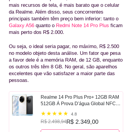
mais recursos de tela, é mais barato que o celular
da Realme. Além disso, seus concorrentes
principais também têm preço bem inferior: tanto o
Galaxy A56
quanto o
Redmi Note 14 Pro Plus
ficam
mais perto dos R$ 2.000.
Ou seja, o ideal seria pagar, no máximo, R$ 2.500
no modelo objeto desta análise. Um fator que pesa
a favor dele é a memória RAM, de 12 GB, enquanto
os outros três têm 8 GB. No geral, são aparelhos
excelentes que vão satisfazer a maior parte das
pessoas.
Realme 14 Pro Plus Pro+ 12GB RAM
512GB Á Prova D'água Global NFC
Snapdragon 7s Gen 3 Carregador
4.8
80w
R$ 2.349,00
R$ 2.498,94