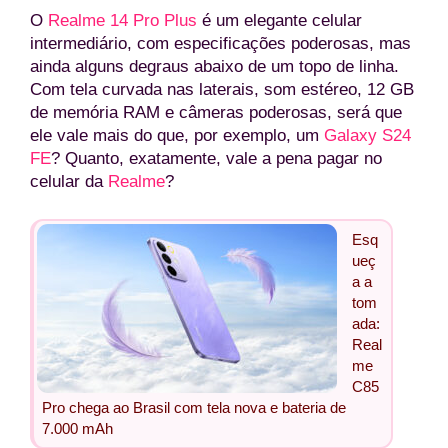
O
Realme 14 Pro Plus
é um elegante celular
intermediário, com especificações poderosas, mas
ainda alguns degraus abaixo de um topo de linha.
Com tela curvada nas laterais, som estéreo, 12 GB
de memória RAM e câmeras poderosas, será que
ele vale mais do que, por exemplo, um
Galaxy S24
FE
? Quanto, exatamente, vale a pena pagar no
celular da
Realme
?
Esq
ueç
a a
tom
ada:
Real
me
C85
Pro chega ao Brasil com tela nova e bateria de
7.000 mAh