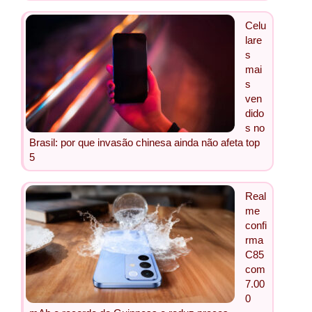
Celu
lare
s
mai
s
ven
dido
s no
Brasil: por que invasão chinesa ainda não afeta top
5
Real
me
confi
rma
C85
com
7.00
0