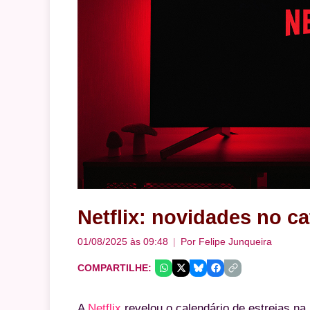
Netflix: novidades no c
01/08/2025 às 09:48
Por
Felipe Junqueira
COMPARTILHE:
A
Netflix
revelou o calendário de estreias na