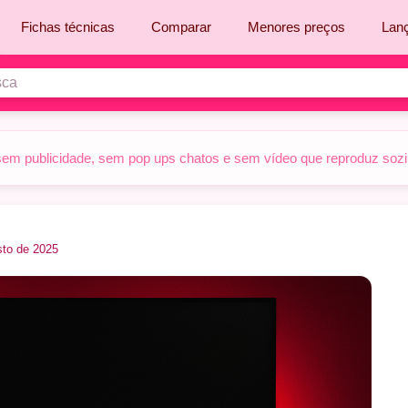
Fichas técnicas
Comparar
Menores preços
Lan
sem publicidade, sem pop ups chatos e sem vídeo que reproduz sozinh
sto de 2025