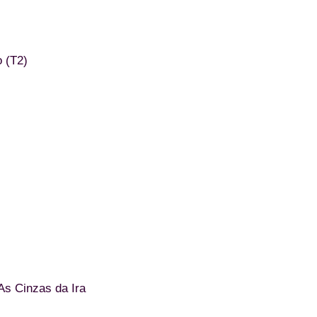
 (T2)
As Cinzas da Ira