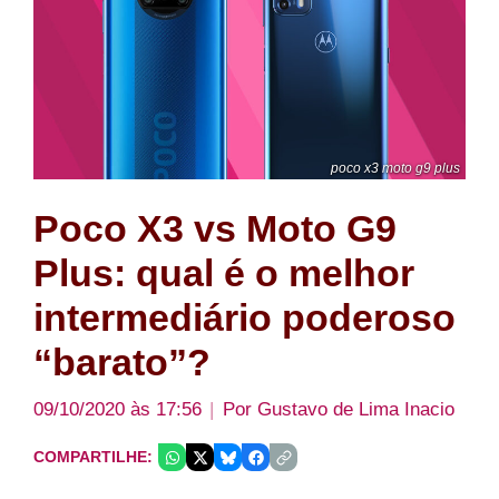
poco x3 moto g9 plus
Poco X3 vs Moto G9
Plus: qual é o melhor
intermediário poderoso
“barato”?
09/10/2020 às 17:56
Por
Gustavo de Lima Inacio
COMPARTILHE: