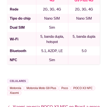
4G
G9 Plus 4G
Rede
2G, 3G, 4G
2G, 3G, 4G
Tipo do chip
Nano SIM
Nano SIM
Dual SIM
Sim
5, banda dupla,
5, banda dupla
Wi-Fi
hotspot
Bluetooth
5.1, A2DP, LE
5.0
NFC
Sim
CELULARES
Motorola
Motorola Moto G9 Plus
Poco
POCO X3 NFC
Xiaomi
Xiaomi anuncia POCO X3 NFC no Brasil a preço