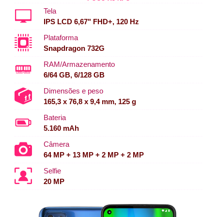
Tela
IPS LCD 6,67" FHD+, 120 Hz
Plataforma
Snapdragon 732G
RAM/Armazenamento
6/64 GB, 6/128 GB
Dimensões e peso
165,3 x 76,8 x 9,4 mm, 125 g
Bateria
5.160 mAh
Câmera
64 MP + 13 MP + 2 MP + 2 MP
Selfie
20 MP