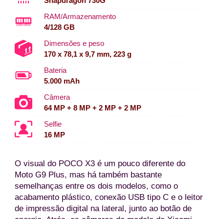
Snapdragon 730G
RAM/Armazenamento
4/128 GB
Dimensões e peso
170 x 78,1 x 9,7 mm, 223 g
Bateria
5.000 mAh
Câmera
64 MP + 8 MP + 2 MP + 2 MP
Selfie
16 MP
O visual do POCO X3 é um pouco diferente do
Moto G9 Plus, mas há também bastante
semelhanças entre os dois modelos, como o
acabamento plástico, conexão USB tipo C e o leitor
de impressão digital na lateral, junto ao botão de